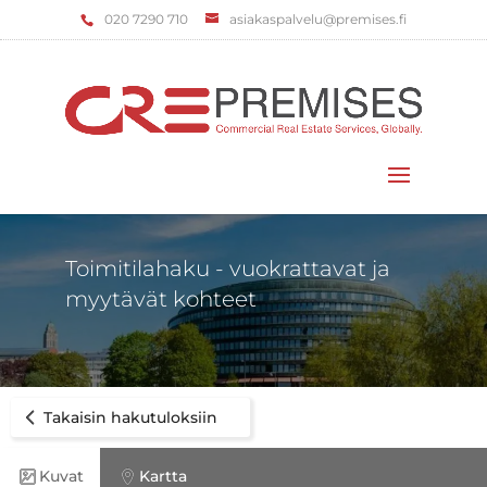
‌020 7290 710
asiakaspalvelu@premises.fi
Valitse sivu
Toimitilahaku - vuokrattavat ja
myytävät kohteet
Takaisin hakutuloksiin
Kuvat
Kartta