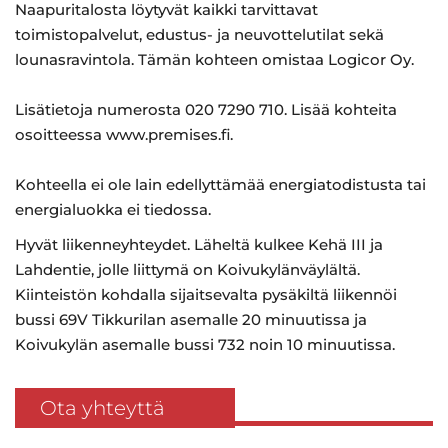
Naapuritalosta löytyvät kaikki tarvittavat
toimistopalvelut, edustus- ja neuvottelutilat sekä
lounasravintola. Tämän kohteen omistaa Logicor Oy.
Lisätietoja numerosta 020 7290 710. Lisää kohteita
osoitteessa www.premises.fi.
Kohteella ei ole lain edellyttämää energiatodistusta tai
energialuokka ei tiedossa.
Hyvät liikenneyhteydet. Läheltä kulkee Kehä III ja
Lahdentie, jolle liittymä on Koivukylänväylältä.
Kiinteistön kohdalla sijaitsevalta pysäkiltä liikennöi
bussi 69V Tikkurilan asemalle 20 minuutissa ja
Koivukylän asemalle bussi 732 noin 10 minuutissa.
Ota yhteyttä