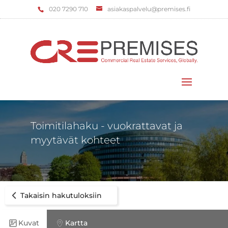
‌020 7290 710
asiakaspalvelu@premises.fi
Valitse sivu
Toimitilahaku - vuokrattavat ja
myytävät kohteet
Takaisin hakutuloksiin
Kuvat
Kartta