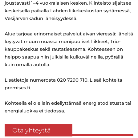
joustavasti 1–4 vuokralaisen kesken. Kiinteistö sijaitsee
keskeisellä paikalla Lahden liikekeskustan sydämessä,
Vesijärvenkadun läheisyydessä.
Alue tarjoaa erinomaiset palvelut aivan vieressä: läheltä
löytyvät muun muassa monipuoliset liikkeet, Trio-
kauppakeskus sekä rautatieasema. Kohteeseen on
helppo saapua niin julkisilla kulkuvälineillä, pyörällä
kuin omalla autolla.
Lisätietoja numerosta 020 7290 710. Lisää kohteita
premises.fi.
Kohteella ei ole lain edellyttämää energiatodistusta tai
energialuokka ei tiedossa.
Ota yhteyttä