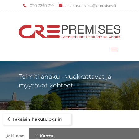
‌020 7290 710
asiakaspalvelu@premises.fi
Valitse sivu
Toimitilahaku - vuokrattavat ja
myytävät kohteet
Takaisin hakutuloksiin
Kuvat
Kartta