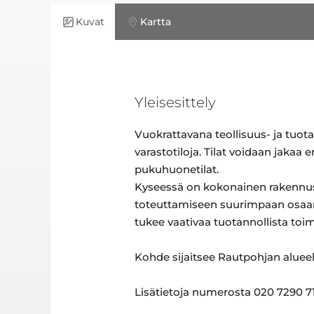
Kuvat
Kartta
Yleisesittely
Vuokrattavana teollisuus- ja tuota
varastotiloja. Tilat voidaan jakaa
pukuhuonetilat.
Kyseessä on kokonainen rakennus a
toteuttamiseen suurimpaan osaan t
tukee vaativaa tuotannollista toim
Kohde sijaitsee Rautpohjan alueel
Lisätietoja numerosta 020 7290 71