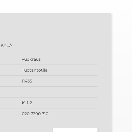
SKYLÄ
vuokraus
Tuotantotila
11435
K. 1-2
020 7290 710