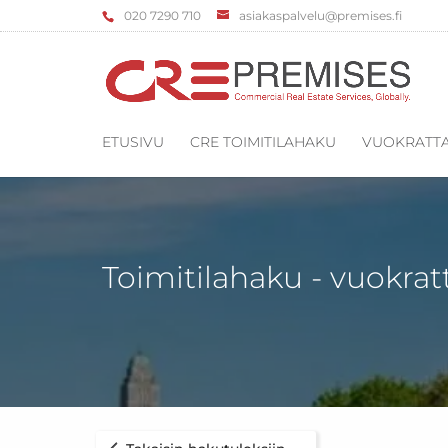
‌020 7290 710
asiakaspalvelu@premises.fi
ETUSIVU
CRE TOIMITILAHAKU
VUOKRATTA
Toimitilahaku - vuokrat