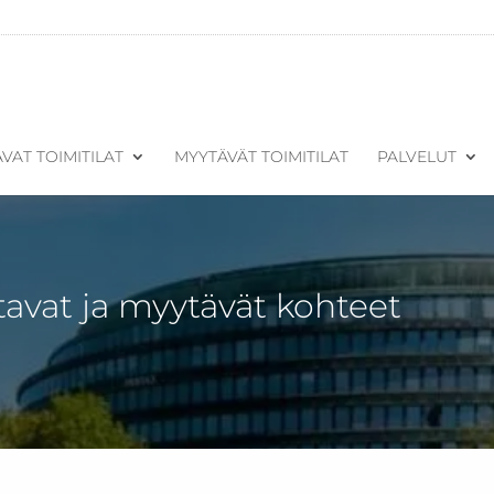
VAT TOIMITILAT
MYYTÄVÄT TOIMITILAT
PALVELUT
tavat ja myytävät kohteet