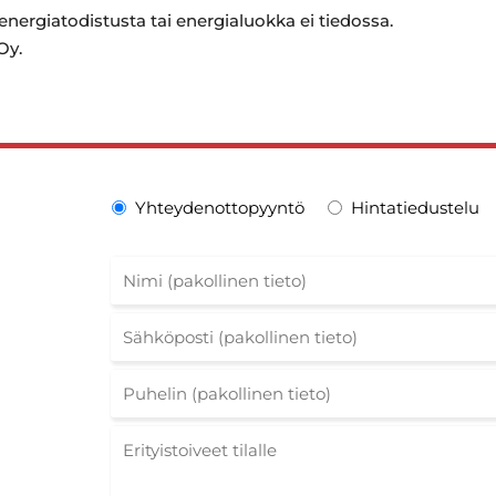
 energiatodistusta tai energialuokka ei tiedossa.
Oy.
Yhteydenottopyyntö
Hintatiedustelu