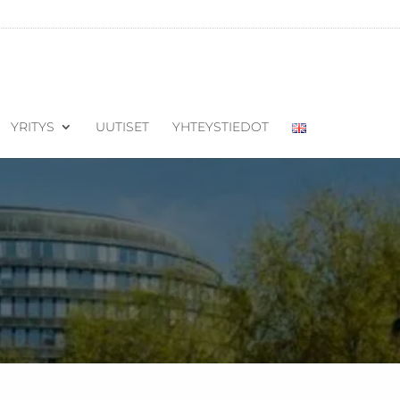
YRITYS
UUTISET
YHTEYSTIEDOT