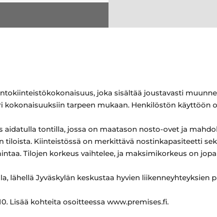
ntokiinteistökokonaisuus, joka sisältää joustavasti muunnel
 eri kokonaisuuksiin tarpeen mukaan. Henkilöstön käyttöön o
idatulla tontilla, jossa on maatason nosto-ovet ja mahdolli
iloista. Kiinteistössä on merkittävä nostinkapasiteetti sek
intaa. Tilojen korkeus vaihtelee, ja maksimikorkeus on jopa
la, lähellä Jyväskylän keskustaa hyvien liikenneyhteyksien p
0. Lisää kohteita osoitteessa www.premises.fi.