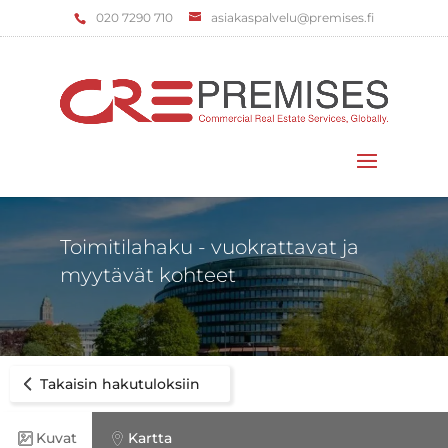
‌020 7290 710
asiakaspalvelu@premises.fi
Valitse sivu
Toimitilahaku - vuokrattavat ja
myytävät kohteet
Takaisin hakutuloksiin
Kuvat
Kartta