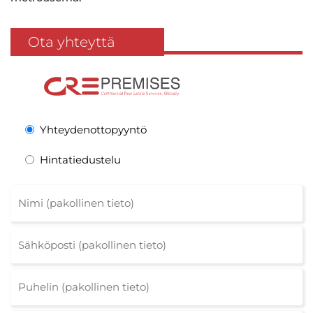
Ota yhteyttä
Yhteydenottopyyntö
Hintatiedustelu