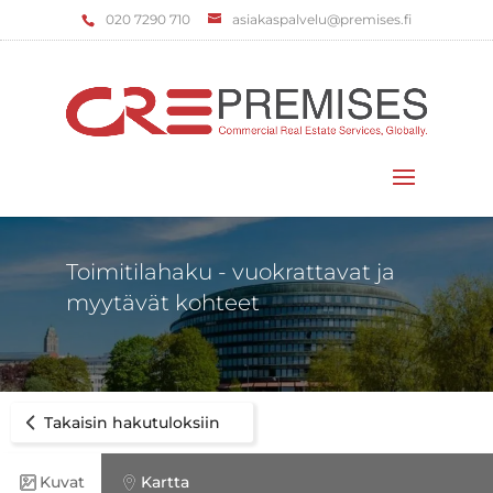
‌020 7290 710
asiakaspalvelu@premises.fi
Valitse sivu
Toimitilahaku - vuokrattavat ja
myytävät kohteet
Takaisin hakutuloksiin
Kuvat
Kartta