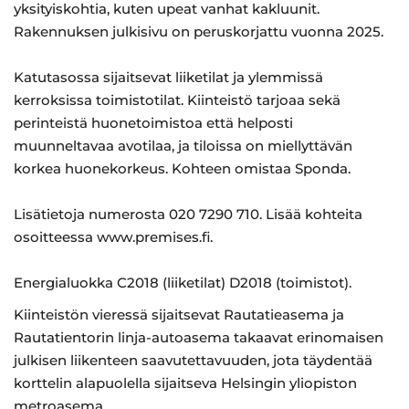
yksityiskohtia, kuten upeat vanhat kakluunit.
Rakennuksen julkisivu on peruskorjattu vuonna 2025.
Katutasossa sijaitsevat liiketilat ja ylemmissä
kerroksissa toimistotilat. Kiinteistö tarjoaa sekä
perinteistä huonetoimistoa että helposti
muunneltavaa avotilaa, ja tiloissa on miellyttävän
korkea huonekorkeus. Kohteen omistaa Sponda.
Lisätietoja numerosta 020 7290 710. Lisää kohteita
osoitteessa www.premises.fi.
Energia­luokka C2018 (liiketilat) D2018 (toimistot).
Kiinteistön vieressä sijaitsevat Rautatieasema ja
Rautatientorin linja-autoasema takaavat erinomaisen
julkisen liikenteen saavutettavuuden, jota täydentää
korttelin alapuolella sijaitseva Helsingin yliopiston
metroasema.