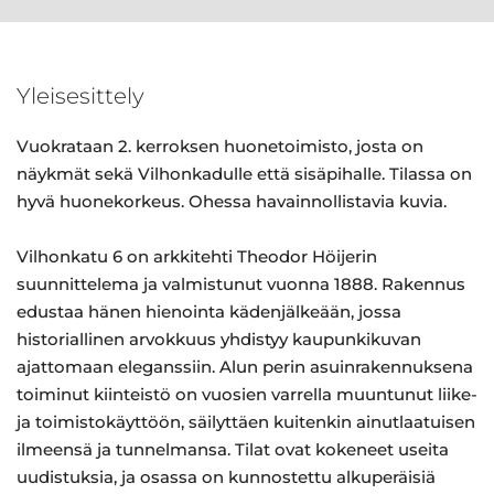
Yleisesittely
Vuokrataan 2. kerroksen huonetoimisto, josta on
näykmät sekä Vilhonkadulle että sisäpihalle. Tilassa on
hyvä huonekorkeus. Ohessa havainnollistavia kuvia.
Vilhonkatu 6 on arkkitehti Theodor Höijerin
suunnittelema ja valmistunut vuonna 1888. Rakennus
edustaa hänen hienointa kädenjälkeään, jossa
historiallinen arvokkuus yhdistyy kaupunkikuvan
ajattomaan eleganssiin. Alun perin asuinrakennuksena
toiminut kiinteistö on vuosien varrella muuntunut liike-
ja toimistokäyttöön, säilyttäen kuitenkin ainutlaatuisen
ilmeensä ja tunnelmansa. Tilat ovat kokeneet useita
uudistuksia, ja osassa on kunnostettu alkuperäisiä