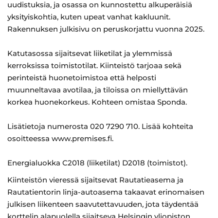
uudistuksia, ja osassa on kunnostettu alkuperäisiä
yksityiskohtia, kuten upeat vanhat kakluunit.
Rakennuksen julkisivu on peruskorjattu vuonna 2025.
Katutasossa sijaitsevat liiketilat ja ylemmissä
kerroksissa toimistotilat. Kiinteistö tarjoaa sekä
perinteistä huonetoimistoa että helposti
muunneltavaa avotilaa, ja tiloissa on miellyttävän
korkea huonekorkeus. Kohteen omistaa Sponda.
Lisätietoja numerosta 020 7290 710. Lisää kohteita
osoitteessa www.premises.fi.
Energia­luokka C2018 (liiketilat) D2018 (toimistot).
Kiinteistön vieressä sijaitsevat Rautatieasema ja
Rautatientorin linja-autoasema takaavat erinomaisen
julkisen liikenteen saavutettavuuden, jota täydentää
korttelin alapuolella sijaitseva Helsingin yliopiston