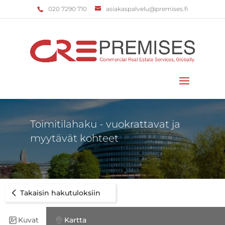
‌020 7290 710
asiakaspalvelu@premises.fi
Valitse sivu
Toimitilahaku - vuokrattavat ja
myytävät kohteet
Takaisin hakutuloksiin
Kuvat
Kartta