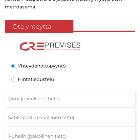
metroasema.
Ota yhteyttä
Yhteydenottopyyntö
Hintatiedustelu