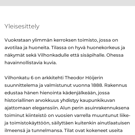
Yleisesittely
Vuokrataan ylimmän kerroksen toimisto, jossa on
avotilaa ja huoneita. Tilassa on hyvä huonekorkeus ja
näkymät sekä Vilhonkadulle että sisäpihalle. Ohessa
havainnollistavia kuvia.
Vilhonkatu 6 on arkkitehti Theodor Höijerin
suunnittelema ja valmistunut vuonna 1888. Rakennus
edustaa hänen hienointa kädenjälkeään, jossa
historiallinen arvokkuus yhdistyy kaupunkikuvan
ajattomaan eleganssiin. Alun perin asuinrakennuksena
toiminut kiinteistö on vuosien varrella muuntunut liike-
ja toimistokäyttöön, säilyttäen kuitenkin ainutlaatuisen
ilmeensä ja tunnelmansa. Tilat ovat kokeneet useita