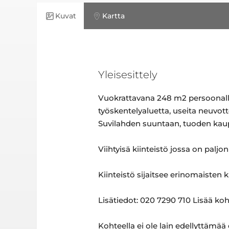
Kuvat
Kartta
Yleisesittely
Vuokrattavana 248 m2 persoonalline
työskentelyaluetta, useita neuvot
Suvilahden suuntaan, tuoden kaup
Viihtyisä kiinteistö jossa on paljon
Kiinteistö sijaitsee erinomaisten k
Lisätiedot: 020 7290 710 Lisää ko
Kohteella ei ole lain edellyttämää