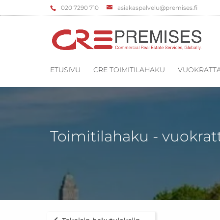
‌020 7290 710
asiakaspalvelu@premises.fi
ETUSIVU
CRE TOIMITILAHAKU
VUOKRATTA
Toimitilahaku - vuokrat