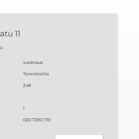
atu 11
ki
vuokraus
Toimistotila
248
1
020 7290 710