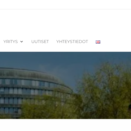
YRITYS
UUTISET
YHTEYSTIEDOT