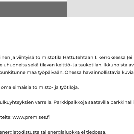
n ja viihtyisä toimistotila Hattutehtaan 1. kerroksessa (ei 
teluhuoneita sekä tilavan keittiö- ja taukotilan. Ikkunoista
unkitunnelmaa työpäivään. Ohessa havainnollistavia kuvia
 omaleimaisia toimisto- ja työtiloja.
ulkuyhteyksien varrella. Parkkipaikkoja saatavilla parkkihallis
hteita: www.premises.fi
 energiatodistusta tai energialuokka ei tiedossa.