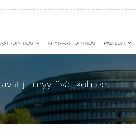
VAT TOIMITILAT
MYYTÄVÄT TOIMITILAT
PALVELUT
tavat ja myytävät kohteet