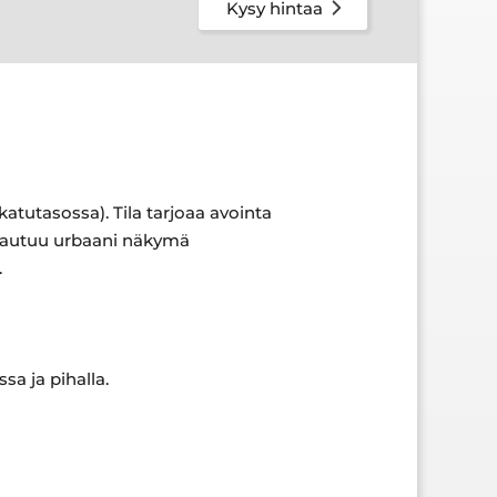
Kysy hintaa
katutasossa). Tila tarjoaa avointa
 avautuu urbaani näkymä
.
sa ja pihalla.