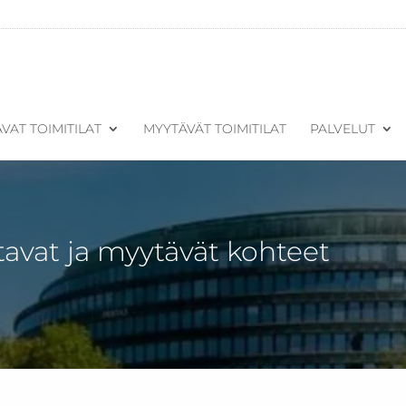
VAT TOIMITILAT
MYYTÄVÄT TOIMITILAT
PALVELUT
tavat ja myytävät kohteet