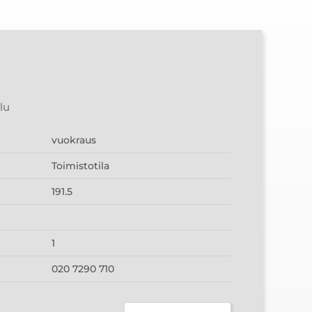
lu
vuokraus
Toimistotila
191.5
1
020 7290 710