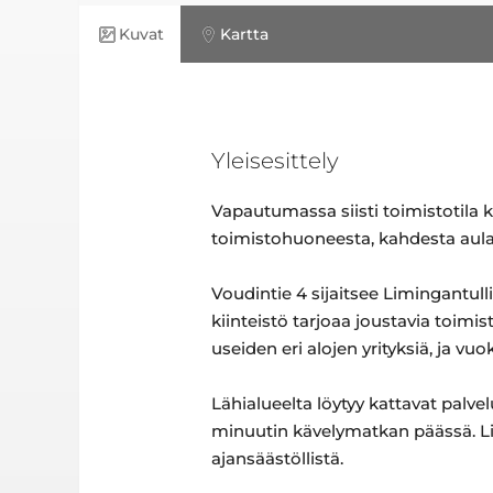
Kuvat
Kartta
Yleisesittely
Vapautumassa siisti toimistotila
toimistohuoneesta, kahdesta aulati
Voudintie 4 sijaitsee Limingantull
kiinteistö tarjoaa joustavia toim
useiden eri alojen yrityksiä, ja vu
Lähialueelta löytyy kattavat palvel
minuutin kävelymatkan päässä. Lisä
ajansäästöllistä.