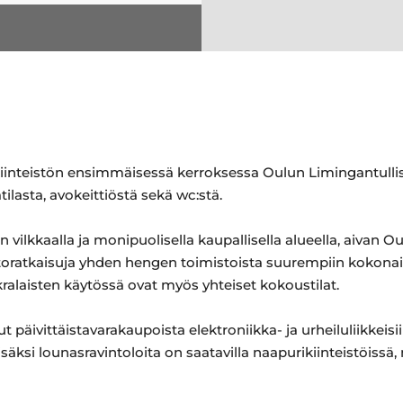
 kiinteistön ensimmäisessä kerroksessa Oulun Limingantulli
lasta, avokeittiöstä sekä wc:stä.
in vilkkaalla ja monipuolisella kaupallisella alueella, aivan
istoratkaisuja yhden hengen toimistoista suurempiin kokonais
okralaisten käytössä ovat myös yhteiset kokoustilat.
ut päivittäistavarakaupoista elektroniikka- ja urheiluliikkei
ksi lounasravintoloita on saatavilla naapurikiinteistöissä, 