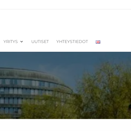
YRITYS
UUTISET
YHTEYSTIEDOT