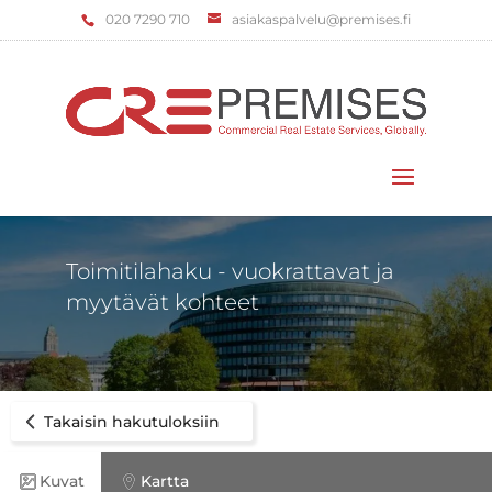
‌020 7290 710
asiakaspalvelu@premises.fi
Valitse sivu
Toimitilahaku - vuokrattavat ja
myytävät kohteet
Takaisin hakutuloksiin
Kuvat
Kartta