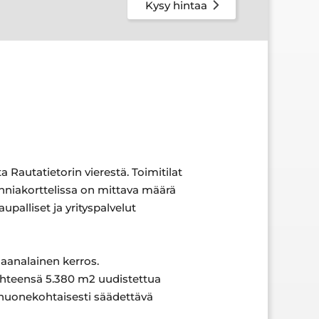
Kysy hintaa
Rautatietorin vierestä. Toimitilat
nniakorttelissa on mittava määrä
upalliset ja yrityspalvelut
maanalainen kerros.
yhteensä 5.380 m2 uudistettua
ä, huonekohtaisesti säädettävä