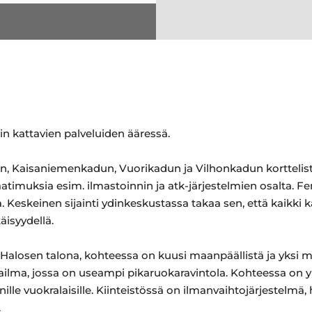
lin kattavien palveluiden ääressä.
, Kaisaniemenkadun, Vuorikadun ja Vilhonkadun korttelista 
imuksia esim. ilmastoinnin ja atk-järjestelmien osalta. Fe
a. Keskeinen sijainti ydinkeskustassa takaa sen, että kaikki ka
äisyydellä.
 Halosen talona, kohteessa on kuusi maanpäällistä ja yksi 
ilma, jossa on useampi pikaruokaravintola. Kohteessa on 
enille vuokralaisille. Kiinteistössä on ilmanvaihtojärjestelm
.