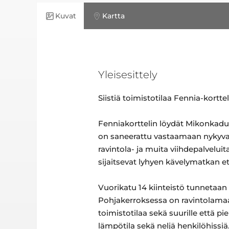
Kuvat
Kartta
Yleisesittely
Siistiä toimistotilaa Fennia-kortte
Fenniakorttelin löydät Mikonkadun
on saneerattu vastaamaan nykyvaat
ravintola- ja muita viihdepalveluit
sijaitsevat lyhyen kävelymatkan et
Vuorikatu 14 kiinteistö tunnetaan
Pohjakerroksessa on ravintolamaa
toimistotilaa sekä suurille että pi
lämpötila sekä neljä henkilöhissiä