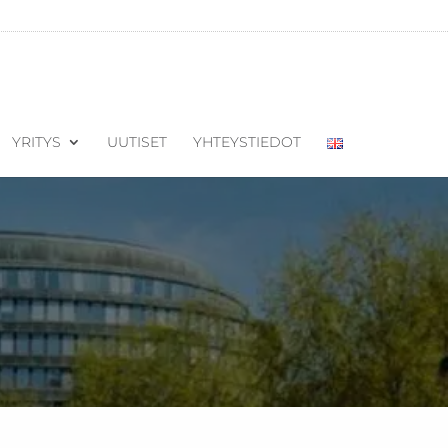
YRITYS
UUTISET
YHTEYSTIEDOT