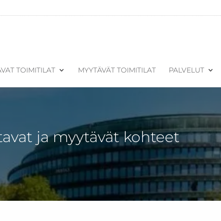
VAT TOIMITILAT
MYYTÄVÄT TOIMITILAT
PALVELUT
tavat ja myytävät kohteet