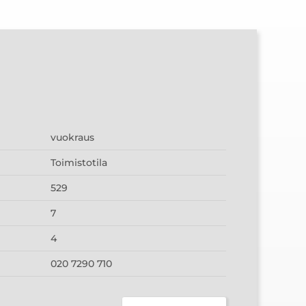
vuokraus
Toimistotila
529
7
4
020 7290 710