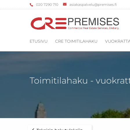
‌020 7290 710
asiakaspalvelu@premises.fi
ETUSIVU
CRE TOIMITILAHAKU
VUOKRATTA
Toimitilahaku - vuokrat