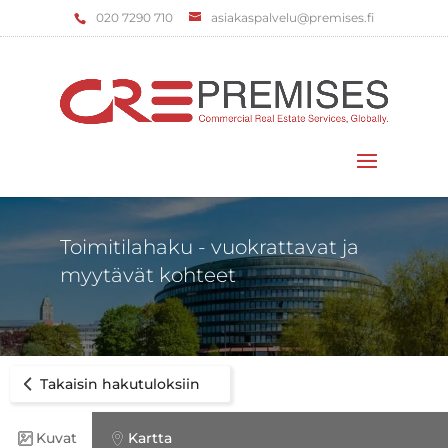
‌020 7290 710
asiakaspalvelu@premises.fi
Valitse sivu
Toimitilahaku - vuokrattavat ja
myytävät kohteet
Takaisin hakutuloksiin
Kuvat
Kartta