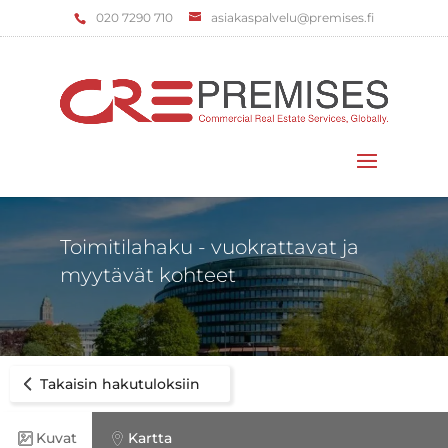
‌020 7290 710
asiakaspalvelu@premises.fi
Valitse sivu
Toimitilahaku - vuokrattavat ja
myytävät kohteet
Takaisin hakutuloksiin
Kuvat
Kartta