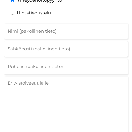
Yhteydenottopyyntö
Hintatiedustelu