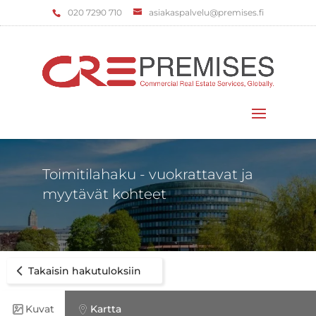
‌020 7290 710
asiakaspalvelu@premises.fi
Valitse sivu
Toimitilahaku - vuokrattavat ja
myytävät kohteet
Takaisin hakutuloksiin
Kuvat
Kartta