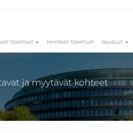
VAT TOIMITILAT
MYYTÄVÄT TOIMITILAT
PALVELUT
tavat ja myytävät kohteet