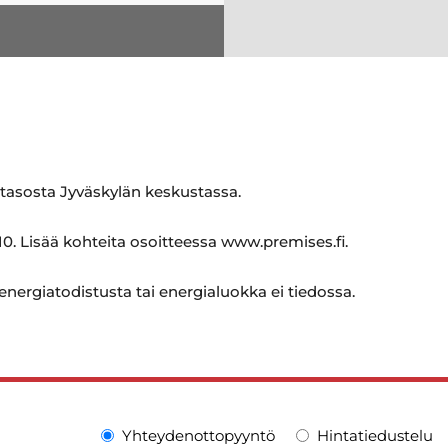
utasosta Jyväskylän keskustassa.
0. Lisää kohteita osoitteessa www.premises.fi.
 energiatodistusta tai energialuokka ei tiedossa.
Yhteydenottopyyntö
Hintatiedustelu