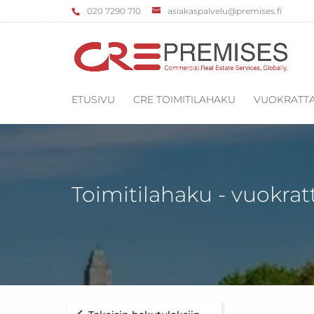
‌020 7290 710
asiakaspalvelu@premises.fi
ETUSIVU
CRE TOIMITILAHAKU
VUOKRATTA
Toimitilahaku - vuokrat