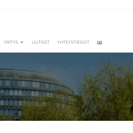
YRITYS
UUTISET
YHTEYSTIEDOT