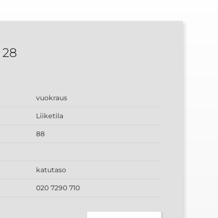
 28
vuokraus
Liiketila
88
katutaso
020 7290 710