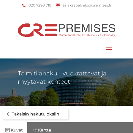
‌020 7290 710
asiakaspalvelu@premises.fi
Valitse sivu
Toimitilahaku - vuokrattavat ja
myytävät kohteet
Takaisin hakutuloksiin
Kuvat
Kartta