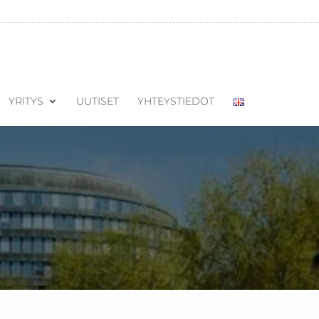
YRITYS
UUTISET
YHTEYSTIEDOT