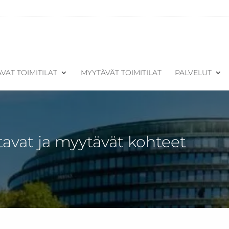
VAT TOIMITILAT
MYYTÄVÄT TOIMITILAT
PALVELUT
tavat ja myytävät kohteet