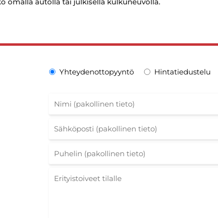
omalla autolla tai julkisella kulkuneuvolla.
Yhteydenottopyyntö
Hintatiedustelu