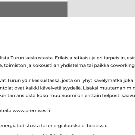
ista Turun keskustasta. Erilaisia ratkaisuja eri tarpeisiin, es
 toimiston ja kokoustilan yhdistelmä tai paikka coworking-
sevat Turun ydinkeskustassa, josta on lyhyt kävelymatka jok
vintolat ovat kaikki kävelyetäisyydellä. Lisäksi muutaman m
kentän ansiosta koko muu Suomi on erittäin helposti saavut
ohteita www.premises.fi
 energiatodistusta tai energialuokka ei tiedossa.