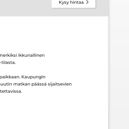
Kysy hintaa
imerkiksi ikkunallinen
tilasta.
a paikkaan. Kaupungin
inuutin matkan päässä sijaitsevien
ettavissa.