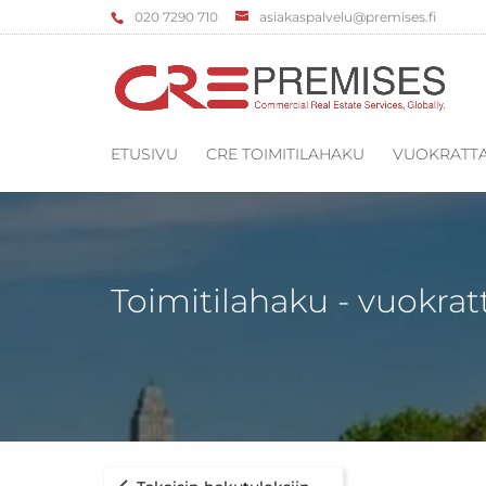
‌020 7290 710
asiakaspalvelu@premises.fi
ETUSIVU
CRE TOIMITILAHAKU
VUOKRATTA
Toimitilahaku - vuokrat