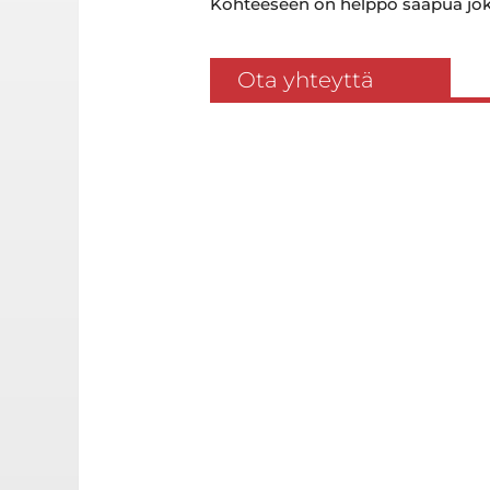
Kohteeseen on helppo saapua joko 
Ota yhteyttä