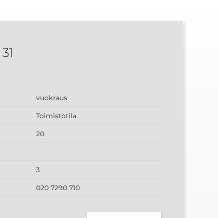
 31
vuokraus
Toimistotila
20
3
020 7290 710