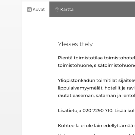
Kuvat
Kartta
Yleisesittely
Pientä toimistotilaa toimistohotell
toimistohuone, sisätoimistohuone,
Yliopistonkadun toimitilat sijait
lippulaivamyymälät, hotellit ja ra
rautatieaseman, sataman ja lento
Lisätietoja 020 7290 710. Lisää k
Kohteella ei ole lain edellyttämää