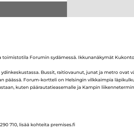
sa toimistotila Forumin sydämessä. Ikkunanäkymät Kukontor
n ydinkeskustassa. Bussit, raitiovaunut, junat ja metro ovat 
äässä. Forum-kortteli on Helsingin vilkkaimpia läpikulkup
staan, kuten päärautatieasemalle ja Kampin liikennetermin
290 710, lisää kohteita premises.fi