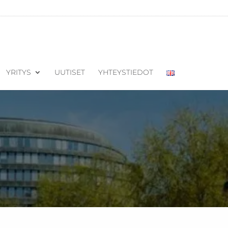
YRITYS
UUTISET
YHTEYSTIEDOT