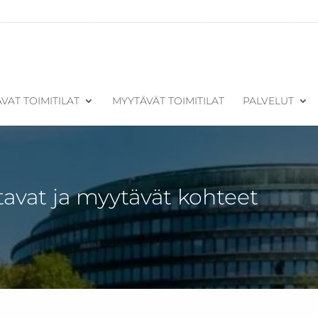
VAT TOIMITILAT
MYYTÄVÄT TOIMITILAT
PALVELUT
tavat ja myytävät kohteet