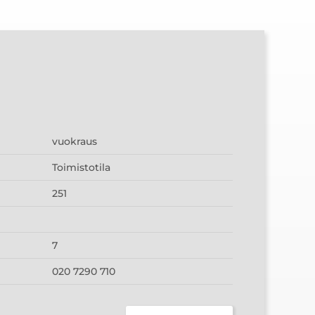
vuokraus
Toimistotila
251
7
020 7290 710