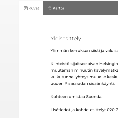
Kuvat
Kartta
Yleisesittely
Ylimmän kerroksen siisti ja valoi
Kiinteistö sijaitsee aivan Helsingi
muutaman minuutin kävelymatkan p
kulkutunneliyhteys muualle kesku
uuden Pisararadan sisäänkäynti.
Kohteen omistaa Sponda.
Lisätiedot ja kohde-esittelyt 020 7