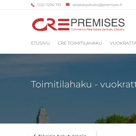
‌020 7290 710
asiakaspalvelu@premises.fi
ETUSIVU
CRE TOIMITILAHAKU
VUOKRATTA
Toimitilahaku - vuokrat