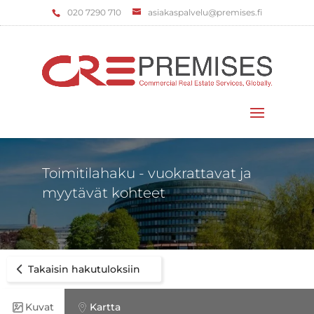
‌020 7290 710
asiakaspalvelu@premises.fi
Valitse sivu
Toimitilahaku - vuokrattavat ja
myytävät kohteet
Takaisin hakutuloksiin
Kuvat
Kartta