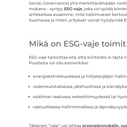
Social, Governance) yhä merkittävämpään rooliin
mukana – syntyy
ESG-vaje
, joka voi syödä kiint
artikkelissa avaamme, mitä tutkimukset kertovat 
Suomessa ja miten yritykset voivat hyödyntää 
Mikä on ESG-vaje toimiti
ESG-vaje tarkoittaa sitä, että kiinteistö ei täytä 
Puutteita voi olla esimerkiksi:
energiatehokkuudessa ja hiilijalanjäljen halli
vedenkulutuksessa, jätehuollossa ja kierrätyk
sisäilman laadussa, esteettömyydessä tai hy
vastuullisessa hallintomallissa ja läpinäkyvyyd
Tällainen “vaje” voi johtaa
arvonalennuksiin, vuo