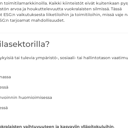
 toimitilamarkkinoilla. Kaikki kiinteistöt eivät kuitenkaan pys
eistön arvoa ja houkuttelevuutta vuokralaisten silmissä. Tässä
ESG:n vaikutuksesta liiketiloihin ja toimitiloihin, missä vaje 
ESG:n tarjoamat mahdollisuudet.
lasektorilla?
nykyisiä tai tulevia ympäristö-, sosiaali- tai hallintotason vaatimu
nnassa
sessä
vinvoinnin huomioimisessa
essä
kralaisten vaihtuvuuteen ja kasvaviin ylläpitokuluihin
.