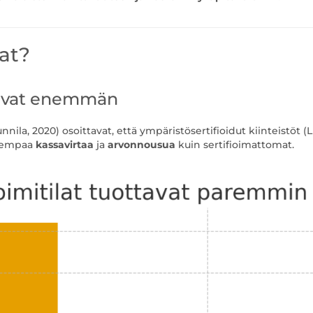
at?
ttavat enemmän
ila, 2020) osoittavat, että ympäristösertifioidut kiinteistöt (
arempaa
kassavirtaa
ja
arvonnousua
kuin sertifioimattomat.