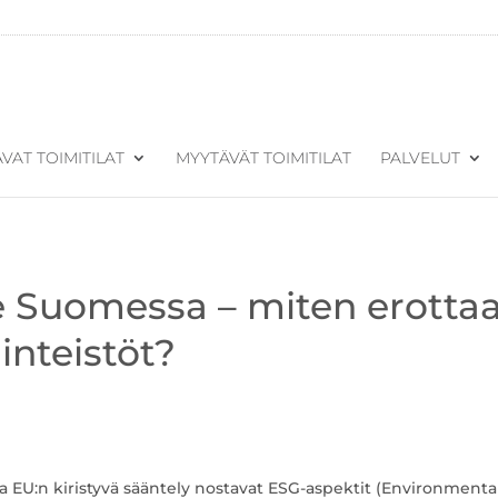
VAT TOIMITILAT
MYYTÄVÄT TOIMITILAT
PALVELUT
je Suomessa – miten erotta
inteistöt?
a EU:n kiristyvä sääntely nostavat ESG-aspektit (Environmental