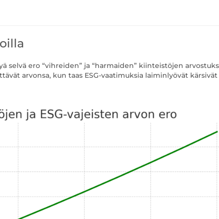
illa
ä selvä ero “vihreiden” ja “harmaiden” kiinteistöjen arvostuks
lyttävät arvonsa, kun taas ESG-vaatimuksia laiminlyövät kärsivät