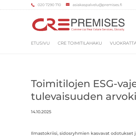
‌020 7290 710
asiakaspalvelu@premises.fi
ETUSIVU
CRE TOIMITILAHAKU
VUOKRATTA
Toimitilojen ESG-va
tulevaisuuden arvoki
14.10.2025
Ilmastokriisi, sidosryhmien kasvavat odotukset j