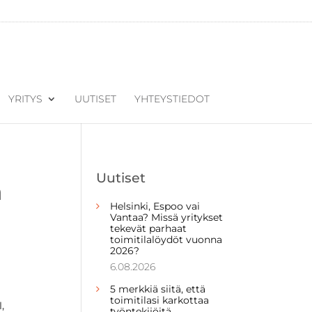
YRITYS
UUTISET
YHTEYSTIEDOT
Uutiset
a
Helsinki, Espoo vai
Vantaa? Missä yritykset
tekevät parhaat
toimitilalöydöt vuonna
2026?
6.08.2026
5 merkkiä siitä, että
toimitilasi karkottaa
,
työntekijöitä