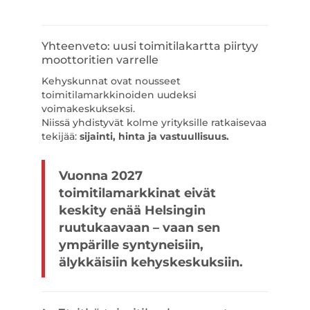
Yhteenveto: uusi toimitilakartta piirtyy
moottoritien varrelle
Kehyskunnat ovat nousseet
toimitilamarkkinoiden uudeksi
voimakeskukseksi.
Niissä yhdistyvät kolme yrityksille ratkaisevaa
tekijää:
sijainti, hinta ja vastuullisuus.
Vuonna 2027
toimitilamarkkinat eivät
keskity enää Helsingin
ruutukaavaan – vaan sen
ympärille syntyneisiin,
älykkäisiin kehyskeskuksiin.