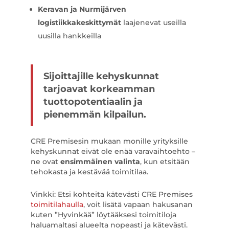
Keravan ja Nurmijärven
logistiikkakeskittymät
laajenevat useilla
uusilla hankkeilla
Sijoittajille kehyskunnat
tarjoavat korkeamman
tuottopotentiaalin ja
pienemmän kilpailun.
CRE Premisesin mukaan monille yrityksille
kehyskunnat eivät ole enää varavaihtoehto –
ne ovat
ensimmäinen valinta
, kun etsitään
tehokasta ja kestävää toimitilaa.
Vinkki: Etsi kohteita kätevästi CRE Premises
toimitilahaulla
, voit lisätä vapaan hakusanan
kuten ”Hyvinkää” löytääksesi toimitiloja
haluamaltasi alueelta nopeasti ja kätevästi.