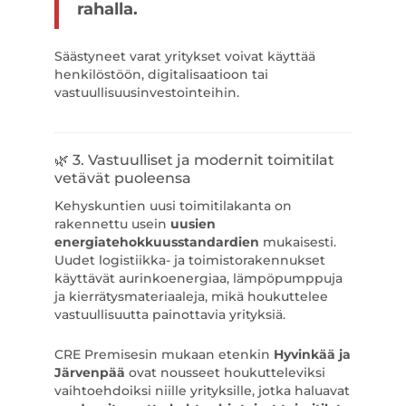
rahalla.
Säästyneet varat yritykset voivat käyttää
henkilöstöön, digitalisaatioon tai
vastuullisuusinvestointeihin.
🌿 3. Vastuulliset ja modernit toimitilat
vetävät puoleensa
Kehyskuntien uusi toimitilakanta on
rakennettu usein
uusien
energiatehokkuusstandardien
mukaisesti.
Uudet logistiikka- ja toimistorakennukset
käyttävät aurinkoenergiaa, lämpöpumppuja
ja kierrätysmateriaaleja, mikä houkuttelee
vastuullisuutta painottavia yrityksiä.
CRE Premisesin mukaan etenkin
Hyvinkää ja
Järvenpää
ovat nousseet houkutteleviksi
vaihtoehdoiksi niille yrityksille, jotka haluavat