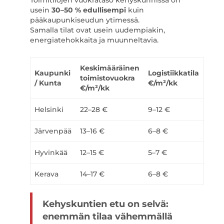
Toimitilojen vuokrataso kehyskunnissa on
usein
30–50 % edullisempi
kuin
pääkaupunkiseudun ytimessä.
Samalla tilat ovat usein uudempiakin,
energiatehokkaita ja muunneltavia.
Keskimääräinen
Kaupunki
Logistiikkatila
toimistovuokra
/ Kunta
€/m²/kk
€/m²/kk
Helsinki
22–28 €
9–12 €
Järvenpää
13–16 €
6–8 €
Hyvinkää
12–15 €
5–7 €
Kerava
14–17 €
6–8 €
Kehyskuntien etu on selvä:
enemmän tilaa vähemmällä