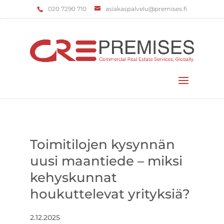
‌020 7290 710
asiakaspalvelu@premises.fi
Valitse sivu
Toimitilojen kysynnän
uusi maantiede – miksi
kehyskunnat
houkuttelevat yrityksiä?
2.12.2025