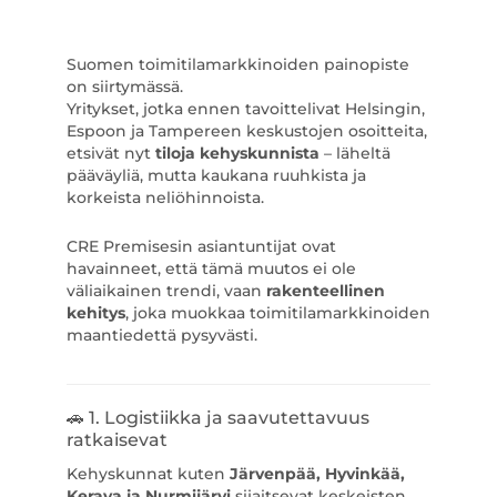
Suomen toimitilamarkkinoiden painopiste
on siirtymässä.
Yritykset, jotka ennen tavoittelivat Helsingin,
Espoon ja Tampereen keskustojen osoitteita,
etsivät nyt
tiloja kehyskunnista
– läheltä
pääväyliä, mutta kaukana ruuhkista ja
korkeista neliöhinnoista.
CRE Premisesin asiantuntijat ovat
havainneet, että tämä muutos ei ole
väliaikainen trendi, vaan
rakenteellinen
kehitys
, joka muokkaa toimitilamarkkinoiden
maantiedettä pysyvästi.
🚗 1. Logistiikka ja saavutettavuus
ratkaisevat
Kehyskunnat kuten
Järvenpää, Hyvinkää,
Kerava ja Nurmijärvi
sijaitsevat keskeisten