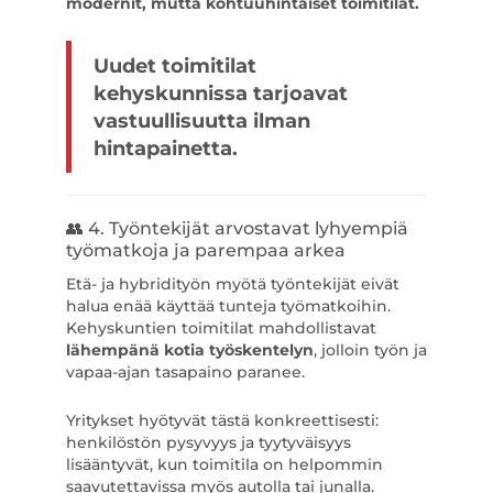
modernit, mutta kohtuuhintaiset toimitilat.
Uudet toimitilat
kehyskunnissa tarjoavat
vastuullisuutta ilman
hintapainetta.
👥 4. Työntekijät arvostavat lyhyempiä
työmatkoja ja parempaa arkea
Etä- ja hybridityön myötä työntekijät eivät
halua enää käyttää tunteja työmatkoihin.
Kehyskuntien toimitilat mahdollistavat
lähempänä kotia työskentelyn
, jolloin työn ja
vapaa-ajan tasapaino paranee.
Yritykset hyötyvät tästä konkreettisesti:
henkilöstön pysyvyys ja tyytyväisyys
lisääntyvät, kun toimitila on helpommin
saavutettavissa myös autolla tai junalla.