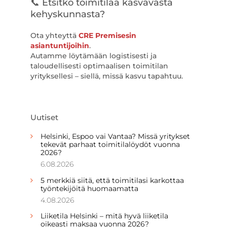
📞 Etsitkö toimitilaa kasvavasta
kehyskunnasta?
Ota yhteyttä
CRE Premisesin
asiantuntijoihin
.
Autamme löytämään logistisesti ja
taloudellisesti optimaalisen toimitilan
yrityksellesi – siellä, missä kasvu tapahtuu.
Uutiset
Helsinki, Espoo vai Vantaa? Missä yritykset
tekevät parhaat toimitilalöydöt vuonna
2026?
6.08.2026
5 merkkiä siitä, että toimitilasi karkottaa
työntekijöitä huomaamatta
4.08.2026
Liiketila Helsinki – mitä hyvä liiketila
oikeasti maksaa vuonna 2026?