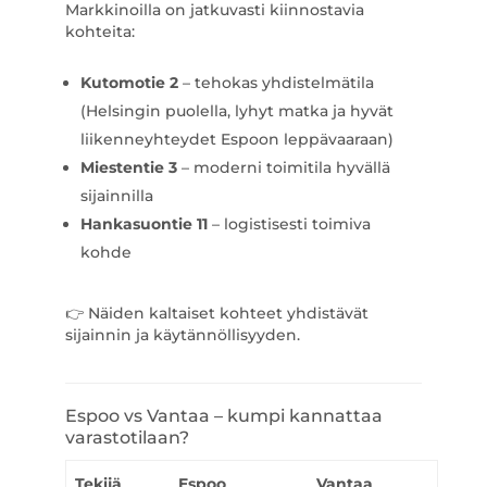
Markkinoilla on jatkuvasti kiinnostavia
kohteita:
Kutomotie 2
– tehokas yhdistelmätila
(Helsingin puolella, lyhyt matka ja hyvät
liikenneyhteydet Espoon leppävaaraan)
Miestentie 3
– moderni toimitila hyvällä
sijainnilla
Hankasuontie
11
– logistisesti toimiva
kohde
👉 Näiden kaltaiset kohteet yhdistävät
sijainnin ja käytännöllisyyden.
Espoo vs Vantaa – kumpi kannattaa
varastotilaan?
Tekijä
Espoo
Vantaa