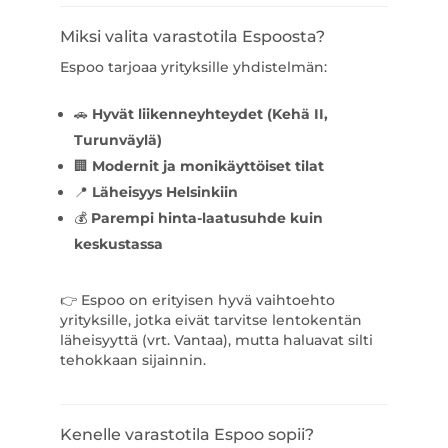
Miksi valita varastotila Espoosta?
Espoo tarjoaa yrityksille yhdistelmän:
🚗
Hyvät liikenneyhteydet (Kehä II,
Turunväylä)
🏢
Modernit ja monikäyttöiset tilat
📍
Läheisyys Helsinkiin
💰
Parempi hinta-laatusuhde kuin
keskustassa
👉 Espoo on erityisen hyvä vaihtoehto
yrityksille, jotka eivät tarvitse lentokentän
läheisyyttä (vrt. Vantaa), mutta haluavat silti
tehokkaan sijainnin.
Kenelle varastotila Espoo sopii?