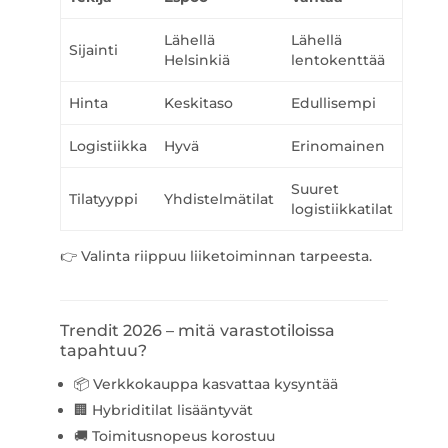
Lähellä
Lähellä
Sijainti
Helsinkiä
lentokenttää
Hinta
Keskitaso
Edullisempi
Logistiikka
Hyvä
Erinomainen
Suuret
Tilatyyppi
Yhdistelmätilat
logistiikkatilat
👉 Valinta riippuu liiketoiminnan tarpeesta.
Trendit 2026 – mitä varastotiloissa
tapahtuu?
📦 Verkkokauppa kasvattaa kysyntää
🏢 Hybriditilat lisääntyvät
🚚 Toimitusnopeus korostuu