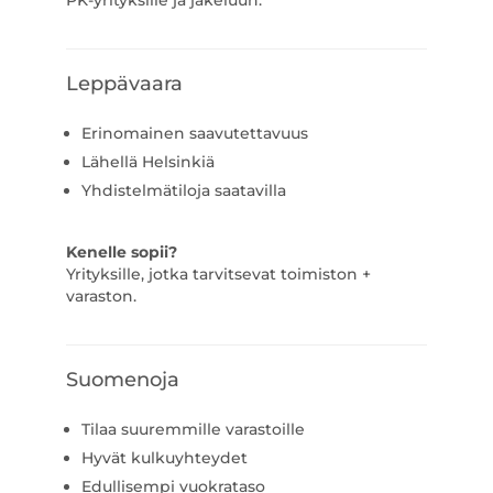
PK-yrityksille ja jakeluun.
Leppävaara
Erinomainen saavutettavuus
Lähellä Helsinkiä
Yhdistelmätiloja saatavilla
Kenelle sopii?
Yrityksille, jotka tarvitsevat toimiston +
varaston.
Suomenoja
Tilaa suuremmille varastoille
Hyvät kulkuyhteydet
Edullisempi vuokrataso