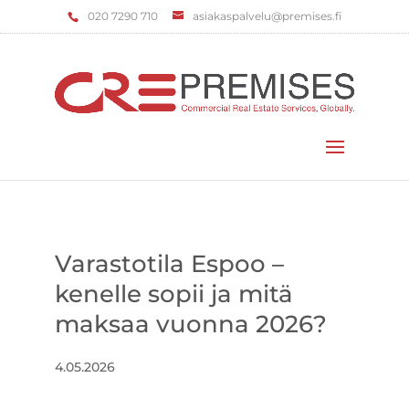
‌020 7290 710
asiakaspalvelu@premises.fi
Valitse sivu
Varastotila Espoo –
kenelle sopii ja mitä
maksaa vuonna 2026?
4.05.2026