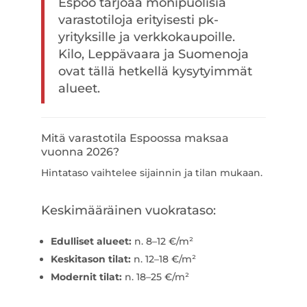
Espoo tarjoaa monipuolisia
varastotiloja erityisesti pk-
yrityksille ja verkkokaupoille.
Kilo, Leppävaara ja Suomenoja
ovat tällä hetkellä kysytyimmät
alueet.
Mitä varastotila Espoossa maksaa
vuonna 2026?
Hintataso vaihtelee sijainnin ja tilan mukaan.
Keskimääräinen vuokrataso:
Edulliset alueet:
n. 8–12 €/m²
Keskitason tilat:
n. 12–18 €/m²
Modernit tilat:
n. 18–25 €/m²