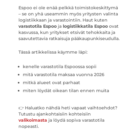
Espoo ei ole enää pelkkä toimistokeskittymä
– se on yhä useammin myös yritysten valinta
logistiikkaan ja varastointiin. Haut kuten
varastotila Espoo
ja
logistiikkatila Espoo
ovat
kasvussa, kun yritykset etsivät tehokkaita ja
saavutettavia ratkaisuja pääkaupunkiseudulla.
Tässä artikkelissa käymme läpi:
kenelle varastotila Espoossa sopii
mitä varastotila maksaa vuonna 2026
mitkä alueet ovat parhaat
miten löydät oikean tilan ennen muita
👉 Haluatko nähdä heti vapaat vaihtoehdot?
Tutustu ajankohtaisiin kohteisiin
valikoimasta
ja löydä sopiva varastotila
nopeasti.