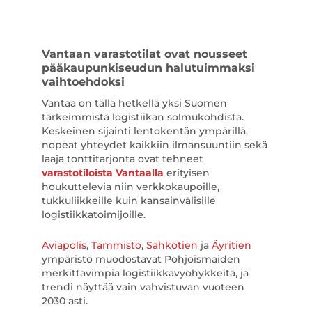
Vantaan varastotilat ovat nousseet
pääkaupunkiseudun halutuimmaksi
vaihtoehdoksi
Vantaa on tällä hetkellä yksi Suomen
tärkeimmistä logistiikan solmukohdista.
Keskeinen sijainti lentokentän ympärillä,
nopeat yhteydet kaikkiin ilmansuuntiin sekä
laaja tonttitarjonta ovat tehneet
varastotiloista Vantaalla
erityisen
houkuttelevia niin verkkokaupoille,
tukkuliikkeille kuin kansainvälisille
logistiikkatoimijoille.
Aviapolis
,
Tammisto
,
Sähkötien
ja
Äyritien
ympäristö muodostavat Pohjoismaiden
merkittävimpiä logistiikkavyöhykkeitä, ja
trendi näyttää vain vahvistuvan vuoteen
2030 asti.