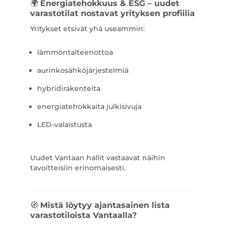
🌍
Energiatehokkuus & ESG – uudet
varastotilat nostavat yrityksen profiilia
Yritykset etsivät yhä useammin:
lämmöntalteenottoa
aurinkosähköjärjestelmiä
hybridirakenteita
energiatehokkaita julkisivuja
LED-valaistusta
Uudet Vantaan hallit vastaavat näihin
tavoitteisiin erinomaisesti.
🧭
Mistä löytyy ajantasainen lista
varastotiloista Vantaalla?