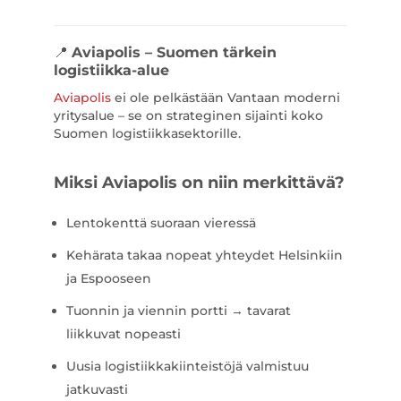
📍
Aviapolis – Suomen tärkein
logistiikka-alue
Aviapolis
ei ole pelkästään Vantaan moderni
yritysalue – se on strateginen sijainti koko
Suomen logistiikkasektorille.
Miksi Aviapolis on niin merkittävä?
Lentokenttä suoraan vieressä
Kehärata takaa nopeat yhteydet Helsinkiin
ja Espooseen
Tuonnin ja viennin portti → tavarat
liikkuvat nopeasti
Uusia logistiikkakiinteistöjä valmistuu
jatkuvasti