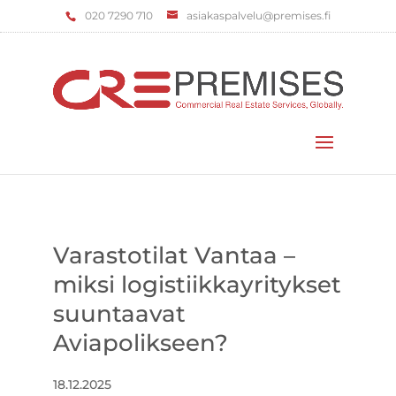
‌020 7290 710
asiakaspalvelu@premises.fi
Valitse sivu
Varastotilat Vantaa –
miksi logistiikkayritykset
suuntaavat
Aviapolikseen?
18.12.2025