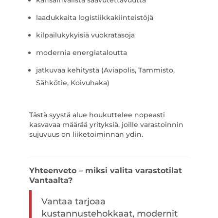
kansainvälistä saavutettavuutta
laadukkaita logistiikkakiinteistöjä
kilpailukykyisiä vuokratasoja
modernia energiataloutta
jatkuvaa kehitystä (Aviapolis, Tammisto,
Sähkötie, Koivuhaka)
Tästä syystä alue houkuttelee nopeasti
kasvavaa määrää yrityksiä, joille varastoinnin
sujuvuus on liiketoiminnan ydin.
Yhteenveto – miksi valita varastotilat
Vantaalta?
Vantaa tarjoaa
kustannustehokkaat, modernit