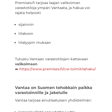
Premises.fi tarjoaa laajan valikoiman
varastotiloja ympäri Vantaata, ja hakua voi
rajata helposti:
sijainnin
tilakoon
tilatyypin mukaan
Tutustu Vantaan varastotilojen kattavaan
valikoimaan
➡️
https://www.premises.fi/cre-toimitilahaku/
Vantaa on Suomen tehokkain paikka
varastoinnille ja jakelulle
Vantaa tarjoaa ainutlaatuisen yhdistelmän: