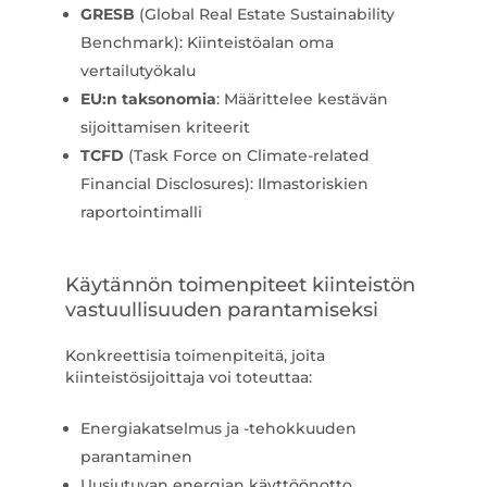
GRESB
(Global Real Estate Sustainability
Benchmark): Kiinteistöalan oma
vertailutyökalu
EU:n taksonomia
: Määrittelee kestävän
sijoittamisen kriteerit
TCFD
(Task Force on Climate-related
Financial Disclosures): Ilmastoriskien
raportointimalli
Käytännön toimenpiteet kiinteistön
vastuullisuuden parantamiseksi
Konkreettisia toimenpiteitä, joita
kiinteistösijoittaja voi toteuttaa:
Energiakatselmus ja -tehokkuuden
parantaminen
Uusiutuvan energian käyttöönotto