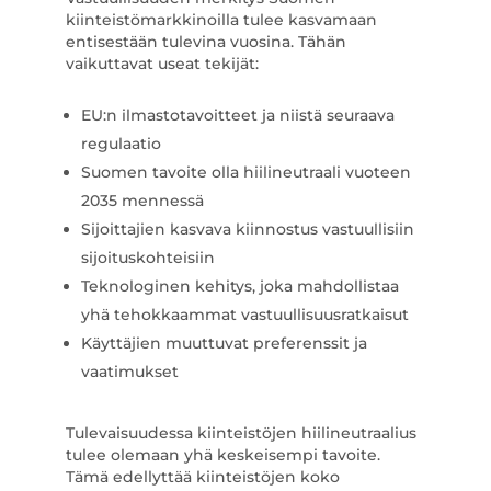
kiinteistömarkkinoilla tulee kasvamaan
entisestään tulevina vuosina. Tähän
vaikuttavat useat tekijät:
EU:n ilmastotavoitteet ja niistä seuraava
regulaatio
Suomen tavoite olla hiilineutraali vuoteen
2035 mennessä
Sijoittajien kasvava kiinnostus vastuullisiin
sijoituskohteisiin
Teknologinen kehitys, joka mahdollistaa
yhä tehokkaammat vastuullisuusratkaisut
Käyttäjien muuttuvat preferenssit ja
vaatimukset
Tulevaisuudessa kiinteistöjen hiilineutraalius
tulee olemaan yhä keskeisempi tavoite.
Tämä edellyttää kiinteistöjen koko