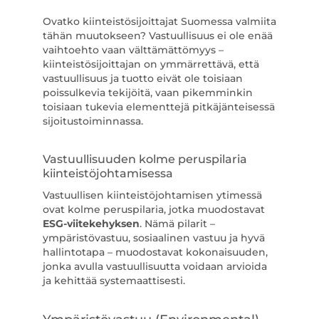
Ovatko kiinteistösijoittajat Suomessa valmiita
tähän muutokseen? Vastuullisuus ei ole enää
vaihtoehto vaan välttämättömyys –
kiinteistösijoittajan on ymmärrettävä, että
vastuullisuus ja tuotto eivät ole toisiaan
poissulkevia tekijöitä, vaan pikemminkin
toisiaan tukevia elementtejä pitkäjänteisessä
sijoitustoiminnassa.
Vastuullisuuden kolme peruspilaria
kiinteistöjohtamisessa
Vastuullisen kiinteistöjohtamisen ytimessä
ovat kolme peruspilaria, jotka muodostavat
ESG-viitekehyksen
. Nämä pilarit –
ympäristövastuu, sosiaalinen vastuu ja hyvä
hallintotapa – muodostavat kokonaisuuden,
jonka avulla vastuullisuutta voidaan arvioida
ja kehittää systemaattisesti.