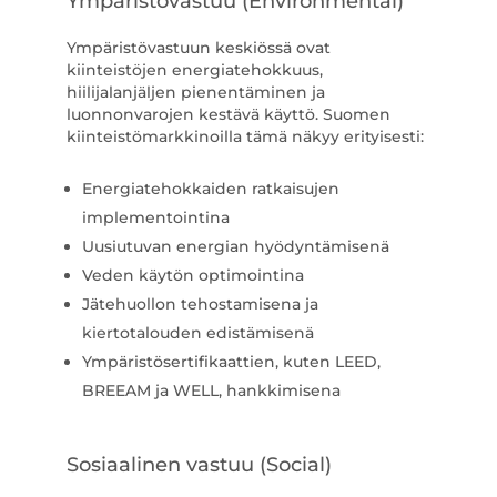
Ympäristövastuu (Environmental)
Ympäristövastuun keskiössä ovat
kiinteistöjen energiatehokkuus,
hiilijalanjäljen pienentäminen ja
luonnonvarojen kestävä käyttö. Suomen
kiinteistömarkkinoilla tämä näkyy erityisesti:
Energiatehokkaiden ratkaisujen
implementointina
Uusiutuvan energian hyödyntämisenä
Veden käytön optimointina
Jätehuollon tehostamisena ja
kiertotalouden edistämisenä
Ympäristösertifikaattien, kuten LEED,
BREEAM ja WELL, hankkimisena
Sosiaalinen vastuu (Social)