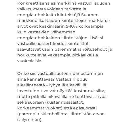
Konkreettisena esimerkkinä vastuullisuuden
vaikutuksesta voidaan tarkastella
energiatehokkaita kiinteistöjä Suomen
markkinoilla. Näiden kiinteistöjen markkina-
arvot ovat keskimäärin 5-10% korkeampia
kuin vastaavien, vähemmän
energiatehokkaiden kiinteistöjen. Lisäksi
vastuullisuussertifioidut kiinteistöt
saavuttavat usein paremmat rahoitusehdot ja
houkuttelevat vakaampia, pitkäaikaisia
vuokralaisia.
Onko siis vastuullisuuteen panostaminen
aina kannattavaa? Vastaus riippuu
aikajänteestä – lyhyellä aikavälillä
investoinnit voivat näyttää kustannuksilta,
mutta pitkällä aikavälillä ne tuottavat arvoa
sekä suoraan (kustannussäästöt,
korkeammat vuokrat) että epäsuorasti
(parempi riskienhallinta, kiinteistön arvon
säilyminen).