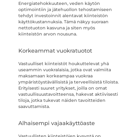
Energiatehokkuuteen, veden käytön
optimointiin ja jätehuollon tehostamiseen
tehdyt investoinnit alentavat kiinteistön
käyttökustannuksia. Tämä näkyy suoraan
nettotuoton kasvuna ja siten myös
kiinteistön arvon nousuna.
Korkeammat vuokratuotot
Vastuulliset kiinteistöt houkuttelevat yhä
useammin vuokralaisia, jotka ovat valmiita
maksamaan korkeampaa vuokraa
ympäristöystävällisistä ja terveellisistä tiloista.
Erityisesti suuret yritykset, joilla on omat
vastuullisuustavoitteensa, hakevat aktiivisesti
tiloja, jotka tukevat näiden tavoitteiden
saavuttamista.
Alhaisempi vajaakäyttöaste
Vastuullisten kiinteistöjen kysyntä on