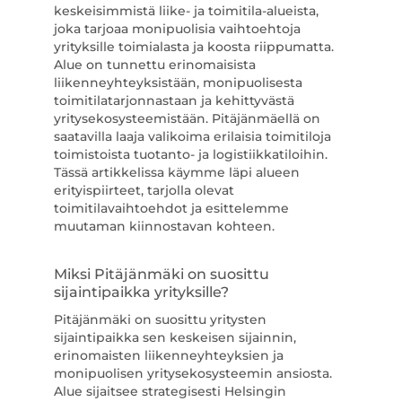
keskeisimmistä liike- ja toimitila-alueista,
joka tarjoaa monipuolisia vaihtoehtoja
yrityksille toimialasta ja koosta riippumatta.
Alue on tunnettu erinomaisista
liikenneyhteyksistään, monipuolisesta
toimitilatarjonnastaan ja kehittyvästä
yritysekosysteemistään. Pitäjänmäellä on
saatavilla laaja valikoima erilaisia toimitiloja
toimistoista tuotanto- ja logistiikkatiloihin.
Tässä artikkelissa käymme läpi alueen
erityispiirteet, tarjolla olevat
toimitilavaihtoehdot ja esittelemme
muutaman kiinnostavan kohteen.
Miksi Pitäjänmäki on suosittu
sijaintipaikka yrityksille?
Pitäjänmäki on suosittu yritysten
sijaintipaikka sen keskeisen sijainnin,
erinomaisten liikenneyhteyksien ja
monipuolisen yritysekosysteemin ansiosta.
Alue sijaitsee strategisesti Helsingin