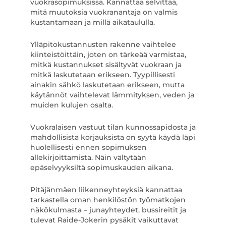
vuokrasopimuksissa. Kannattaa selvittää,
mitä muutoksia vuokranantaja on valmis
kustantamaan ja millä aikataululla.
Ylläpitokustannusten rakenne vaihtelee
kiinteistöittäin, joten on tärkeää varmistaa,
mitkä kustannukset sisältyvät vuokraan ja
mitkä laskutetaan erikseen. Tyypillisesti
ainakin sähkö laskutetaan erikseen, mutta
käytännöt vaihtelevat lämmityksen, veden ja
muiden kulujen osalta.
Vuokralaisen vastuut tilan kunnossapidosta ja
mahdollisista korjauksista on syytä käydä läpi
huolellisesti ennen sopimuksen
allekirjoittamista. Näin vältytään
epäselvyyksiltä sopimuskauden aikana.
Pitäjänmäen liikenneyhteyksiä kannattaa
tarkastella oman henkilöstön työmatkojen
näkökulmasta – junayhteydet, bussireitit ja
tulevat Raide-Jokerin pysäkit vaikuttavat