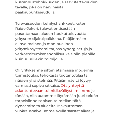
kustannustehokkuuden ja saavutettavuuden
tavalla, joka on harvinaista
pääkaupunkiseudulla.
Tulevaisuuden kehityshankkeet, kuten
Raide-Jokeri, tulevat entisestään
parantamaan alueen houkuttelevuutta
yritysten sijaintipaikkana. Pitäjänmäen
elinvoimainen ja monipuolinen
yritysekosysteemi tarjoaa synergiaetuja ja
verkostoitumismahdollisuuksia niin pienille
kuin suurillekin toimijoille.
Oli yrityksenne sitten etsimässä modernia
toimistotilaa, tehokasta tuotantotilaa tai
näiden yhdistelmää, Pitäjänmäeltä löytyy
varmasti sopiva ratkaisu.
Ota yhteyttä
asiantuntevaan toimitilavälitystiimiimme
jo
tänään, niin autamme löytämään juuri teidän
tarpeisiinne sopivan toimitilan tältä
dynaamiselta alueelta. Maksuttoman
vuokrauspalvelumme avulla säästät aikaa ja