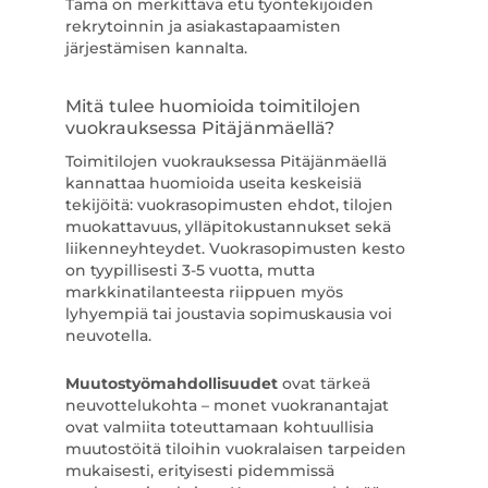
Tämä on merkittävä etu työntekijöiden
rekrytoinnin ja asiakastapaamisten
järjestämisen kannalta.
Mitä tulee huomioida toimitilojen
vuokrauksessa Pitäjänmäellä?
Toimitilojen vuokrauksessa Pitäjänmäellä
kannattaa huomioida useita keskeisiä
tekijöitä: vuokrasopimusten ehdot, tilojen
muokattavuus, ylläpitokustannukset sekä
liikenneyhteydet. Vuokrasopimusten kesto
on tyypillisesti 3-5 vuotta, mutta
markkinatilanteesta riippuen myös
lyhyempiä tai joustavia sopimuskausia voi
neuvotella.
Muutostyömahdollisuudet
ovat tärkeä
neuvottelukohta – monet vuokranantajat
ovat valmiita toteuttamaan kohtuullisia
muutostöitä tiloihin vuokralaisen tarpeiden
mukaisesti, erityisesti pidemmissä