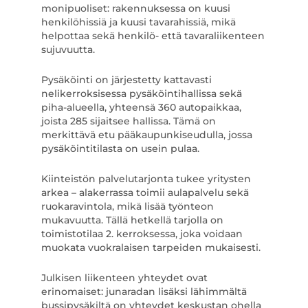
monipuoliset: rakennuksessa on kuusi
henkilöhissiä ja kuusi tavarahissiä, mikä
helpottaa sekä henkilö- että tavaraliikenteen
sujuvuutta.
Pysäköinti on järjestetty kattavasti
nelikerroksisessa pysäköintihallissa sekä
piha-alueella, yhteensä 360 autopaikkaa,
joista 285 sijaitsee hallissa. Tämä on
merkittävä etu pääkaupunkiseudulla, jossa
pysäköintitilasta on usein pulaa.
Kiinteistön palvelutarjonta tukee yritysten
arkea – alakerrassa toimii aulapalvelu sekä
ruokaravintola, mikä lisää työnteon
mukavuutta. Tällä hetkellä tarjolla on
toimistotilaa 2. kerroksessa, joka voidaan
muokata vuokralaisen tarpeiden mukaisesti.
Julkisen liikenteen yhteydet ovat
erinomaiset: junaradan lisäksi lähimmältä
bussipysäkiltä on yhteydet keskustan ohella