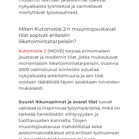
modernit tekniset järjestelmät tukevat
nykyaikaista työntekoa ja varmistavat
miellyttävät työolosuhteet.
Miten Kutomotie 2:n muuntojoustavat
tilat sopivat erilaisiin
liiketoimintatarpeisiin?
Kutomotie 2
(MOVE) tarjoaa erinomaisen
joustavat ja modernit tilat, jotka mukautuvat
monenlaisiin liiketoimintatarpeisiin. Vuonna
2009 valmistunut kiinteistö edustaa
nykyaikaista arkkitehtuuria ja sen tilat
voidaan räätälöidä täysin asiakkaan toiveiden
mukaisesti.
Suuret ikkunapinnat ja avarat tilat
luovat
valoisaa ja inspiroivaa työympäristöä, mikä on
tärkeää henkilöstön viihtyvyyden ja
tuottavuuden kannalta. Tilojen
muuntojoustavuus mahdollistaa sekä
avotoimistoratkaisut että erilliset työhuoneet