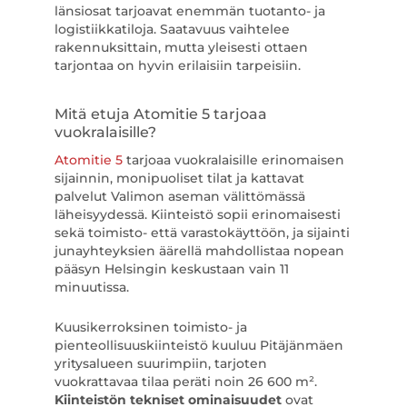
länsiosat tarjoavat enemmän tuotanto- ja
logistiikkatiloja. Saatavuus vaihtelee
rakennuksittain, mutta yleisesti ottaen
tarjontaa on hyvin erilaisiin tarpeisiin.
Mitä etuja Atomitie 5 tarjoaa
vuokralaisille?
Atomitie 5
tarjoaa vuokralaisille erinomaisen
sijainnin, monipuoliset tilat ja kattavat
palvelut Valimon aseman välittömässä
läheisyydessä. Kiinteistö sopii erinomaisesti
sekä toimisto- että varastokäyttöön, ja sijainti
junayhteyksien äärellä mahdollistaa nopean
pääsyn Helsingin keskustaan vain 11
minuutissa.
Kuusikerroksinen toimisto- ja
pienteollisuuskiinteistö kuuluu Pitäjänmäen
yritysalueen suurimpiin, tarjoten
vuokrattavaa tilaa peräti noin 26 600 m².
Kiinteistön tekniset ominaisuudet
ovat