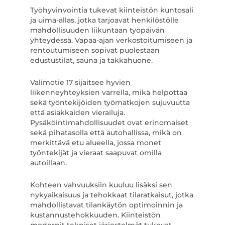
Työhyvinvointia tukevat kiinteistön kuntosali
ja uima-allas, jotka tarjoavat henkilöstölle
mahdollisuuden liikuntaan työpäivän
yhteydessä. Vapaa-ajan verkostoitumiseen ja
rentoutumiseen sopivat puolestaan
edustustilat, sauna ja takkahuone.
Valimotie 17 sijaitsee hyvien
liikenneyhteyksien varrella, mikä helpottaa
sekä työntekijöiden työmatkojen sujuvuutta
että asiakkaiden vierailuja.
Pysäköintimahdollisuudet ovat erinomaiset
sekä pihatasolla että autohallissa, mikä on
merkittävä etu alueella, jossa monet
työntekijät ja vieraat saapuvat omilla
autoillaan.
Kohteen vahvuuksiin kuuluu lisäksi sen
nykyaikaisuus ja tehokkaat tilaratkaisut, jotka
mahdollistavat tilankäytön optimoinnin ja
kustannustehokkuuden. Kiinteistön