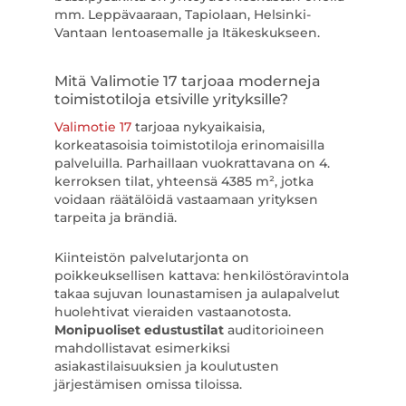
mm. Leppävaaraan, Tapiolaan, Helsinki-
Vantaan lentoasemalle ja Itäkeskukseen.
Mitä Valimotie 17 tarjoaa moderneja
toimistotiloja etsiville yrityksille?
Valimotie 17
tarjoaa nykyaikaisia,
korkeatasoisia toimistotiloja erinomaisilla
palveluilla. Parhaillaan vuokrattavana on 4.
kerroksen tilat, yhteensä 4385 m², jotka
voidaan räätälöidä vastaamaan yrityksen
tarpeita ja brändiä.
Kiinteistön palvelutarjonta on
poikkeuksellisen kattava: henkilöstöravintola
takaa sujuvan lounastamisen ja aulapalvelut
huolehtivat vieraiden vastaanotosta.
Monipuoliset edustustilat
auditorioineen
mahdollistavat esimerkiksi
asiakastilaisuuksien ja koulutusten
järjestämisen omissa tiloissa.