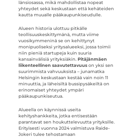
länsiosassa, mikä mahdollistaa nopeat
yhteydet sekä keskustaan että kehäteiden
kautta muualle pääkaupunkiseudulle.
Alueen historia ulottuu pitkälle
teollisuuskeskittymänä, mutta viime
vuosikymmeninä se on kehittynyt
monipuoliseksi yritysalueeksi, jossa toimii
niin pieniä startupeja kuin suuria
kansainvälisiä yrityksiäkin.
Pitäjänmäen
liikenteellinen saavutettavuus
on yksi sen
suurimmista vahvuuksista – junamatka
Helsingin keskustaan kestää vain noin 11
minuuttia, ja läheisiltä bussipysäkeiltä on
erinomaiset yhteydet ympäri
pääkaupunkiseutua.
Alueella on käynnissä useita
kehityshankkeita, jotka entisestään
parantavat sen houkuttelevuutta yrityksille.
Erityisesti vuonna 2024 valmistuva Raide-
Jokeri tulee tehostamaan