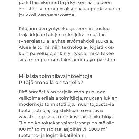
poikittaisliikennettä ja kytkemään alueen
entistä tiiviimmin osaksi pääkaupunkiseudun
joukkoliikenneverkostoa.
Pitäjänmäen yritysekosysteemiin kuuluu
laaja kirjo eri alojen toimijoita, mikä luo
synergiaetuja ja yhteistyömahdollisuuksia.
Alueella toimii niin teknologia-, logistiikka-
kuin palvelualojenkin yrityksiä, mikä tekee
siitä monipuolisen liiketoimintaympäristön.
Millaisia toimitilavaihtoehtoja
Pitäjänmäellä on tarjolla?
Pitäjänmäellä on tarjolla monipuolinen
valikoima erilaisia toimitiloja, mukaan lukien
moderneja toimistotiloja, muuntojoustavia
tuotantotiloja, logistiikkaan soveltuvia
varastotiloja sekä monikäyttöisiä liiketiloja.
Tilojen kokoluokat vaihtelevat pienistä alle
100 m² toimistoista laajoihin yli 5000 m²
tuotanto- ja logistiikkatiloihin.