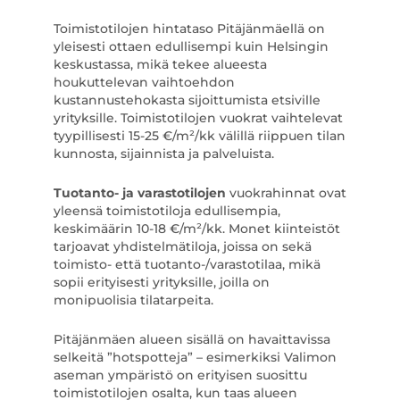
Toimistotilojen hintataso Pitäjänmäellä on
yleisesti ottaen edullisempi kuin Helsingin
keskustassa, mikä tekee alueesta
houkuttelevan vaihtoehdon
kustannustehokasta sijoittumista etsiville
yrityksille. Toimistotilojen vuokrat vaihtelevat
tyypillisesti 15-25 €/m²/kk välillä riippuen tilan
kunnosta, sijainnista ja palveluista.
Tuotanto- ja varastotilojen
vuokrahinnat ovat
yleensä toimistotiloja edullisempia,
keskimäärin 10-18 €/m²/kk. Monet kiinteistöt
tarjoavat yhdistelmätiloja, joissa on sekä
toimisto- että tuotanto-/varastotilaa, mikä
sopii erityisesti yrityksille, joilla on
monipuolisia tilatarpeita.
Pitäjänmäen alueen sisällä on havaittavissa
selkeitä ”hotspotteja” – esimerkiksi Valimon
aseman ympäristö on erityisen suosittu
toimistotilojen osalta, kun taas alueen