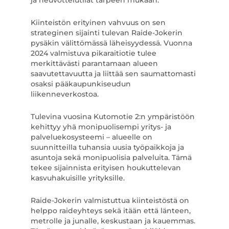
ja neuvottelutilat tarpeen mukaan.
Kiinteistön erityinen vahvuus on sen
strateginen sijainti tulevan Raide-Jokerin
pysäkin välittömässä läheisyydessä. Vuonna
2024 valmistuva pikaraitiotie tulee
merkittävästi parantamaan alueen
saavutettavuutta ja liittää sen saumattomasti
osaksi pääkaupunkiseudun
liikenneverkostoa.
Tulevina vuosina Kutomotie 2:n ympäristöön
kehittyy yhä monipuolisempi yritys- ja
palveluekosysteemi – alueelle on
suunnitteilla tuhansia uusia työpaikkoja ja
asuntoja sekä monipuolisia palveluita. Tämä
tekee sijainnista erityisen houkuttelevan
kasvuhakuisille yrityksille.
Raide-Jokerin valmistuttua kiinteistöstä on
helppo raideyhteys sekä itään että länteen,
metrolle ja junalle, keskustaan ja kauemmas.