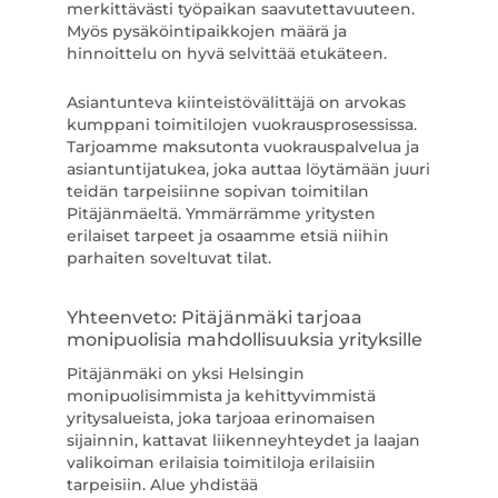
merkittävästi työpaikan saavutettavuuteen.
Myös pysäköintipaikkojen määrä ja
hinnoittelu on hyvä selvittää etukäteen.
Asiantunteva kiinteistövälittäjä on arvokas
kumppani toimitilojen vuokrausprosessissa.
Tarjoamme maksutonta vuokrauspalvelua ja
asiantuntijatukea, joka auttaa löytämään juuri
teidän tarpeisiinne sopivan toimitilan
Pitäjänmäeltä. Ymmärrämme yritysten
erilaiset tarpeet ja osaamme etsiä niihin
parhaiten soveltuvat tilat.
Yhteenveto: Pitäjänmäki tarjoaa
monipuolisia mahdollisuuksia yrityksille
Pitäjänmäki on yksi Helsingin
monipuolisimmista ja kehittyvimmistä
yritysalueista, joka tarjoaa erinomaisen
sijainnin, kattavat liikenneyhteydet ja laajan
valikoiman erilaisia toimitiloja erilaisiin
tarpeisiin. Alue yhdistää