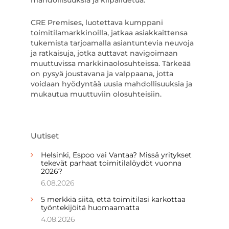
mahdollisuuksia ja kilpailuetua.
CRE Premises, luotettava kumppani
toimitilamarkkinoilla, jatkaa asiakkaittensa
tukemista tarjoamalla asiantuntevia neuvoja
ja ratkaisuja, jotka auttavat navigoimaan
muuttuvissa markkinaolosuhteissa. Tärkeää
on pysyä joustavana ja valppaana, jotta
voidaan hyödyntää uusia mahdollisuuksia ja
mukautua muuttuviin olosuhteisiin.
Uutiset
Helsinki, Espoo vai Vantaa? Missä yritykset
tekevät parhaat toimitilalöydöt vuonna
2026?
6.08.2026
5 merkkiä siitä, että toimitilasi karkottaa
työntekijöitä huomaamatta
4.08.2026