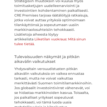
Strategisiin muutoksiin voi kuulua myös
toimitusketjujen uudelleenarviointi ja
investointien kohdentaminen paikallisesti.
CRE Premises tarjoaa räätälöityjä ratkaisuja,
jotka voivat auttaa yrityksiä optimoimaan
tilankäyttönsä ja sopeutumaan uusiin
markkinaolosuhteisiin tehokkaasti.
Lisätietoja aiheesta löytyy
artikkelista
Liiketilan vuokraus: Mitä sinun
tulee tietää
.
Tulevaisuuden näkymät ja pitkän
aikavälin vaikutukset
Yhdysvaltain verouudistusten pitkän
aikavälin vaikutuksia on vaikea ennustaa
tarkasti, mutta ne voivat vaikuttaa
merkittävästi Suomen toimitilamarkkinoihin.
Jos globaalit investointivirrat vähenevät, voi
se hidastaa markkinoiden kasvua. Toisaalta,
jos paikalliset yritykset sopeutuvat
tehokkaasti, voi tämä luoda uusia