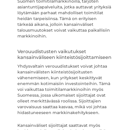
Suomen toimitilamarkkinoilla, tarjoten
asiantuntijapalveluita, jotka auttavat yrityksiä
löytämään parhaat mahdolliset toimitilat
heidän tarpeisiinsa. Tämä on erityisen
tärkeää aikana, jolloin kansainväliset
talousmuutokset voivat vaikuttaa paikallisiin
markkinoihin.
Verouudistusten vaikutukset
kansainväliseen kiinteistösijoittamiseen
Yhdysvaltain verouudistukset voivat johtaa
kansainvälisten kiinteistösijoitusten
vähenemiseen, kun yritykset keskittyvät
enemmän kotimaisiin investointeihin. Tämä
voi vaikuttaa toimitilamarkkinoihin myös
Suomessa, jossa ulkomaiset sijoittajat ovat
olleet merkittävässä roolissa. Sijoittajien
varovaisuus saattaa kasvaa, mikä voi johtaa
hidastuneeseen markkinakehitykseen.
Kansainväliset sijoittajat saattavat myös