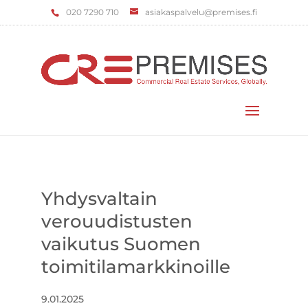
‌020 7290 710
asiakaspalvelu@premises.fi
Valitse sivu
Yhdysvaltain
verouudistusten
vaikutus Suomen
toimitilamarkkinoille
9.01.2025