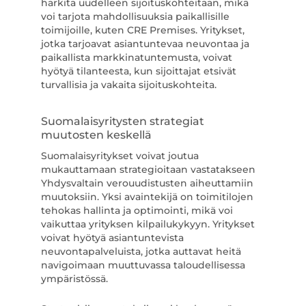
harkita uudelleen sijoituskohteitaan, mikä
voi tarjota mahdollisuuksia paikallisille
toimijoille, kuten CRE Premises. Yritykset,
jotka tarjoavat asiantuntevaa neuvontaa ja
paikallista markkinatuntemusta, voivat
hyötyä tilanteesta, kun sijoittajat etsivät
turvallisia ja vakaita sijoituskohteita.
Suomalaisyritysten strategiat
muutosten keskellä
Suomalaisyritykset voivat joutua
mukauttamaan strategioitaan vastatakseen
Yhdysvaltain verouudistusten aiheuttamiin
muutoksiin. Yksi avaintekijä on toimitilojen
tehokas hallinta ja optimointi, mikä voi
vaikuttaa yrityksen kilpailukykyyn. Yritykset
voivat hyötyä asiantuntevista
neuvontapalveluista, jotka auttavat heitä
navigoimaan muuttuvassa taloudellisessa
ympäristössä.