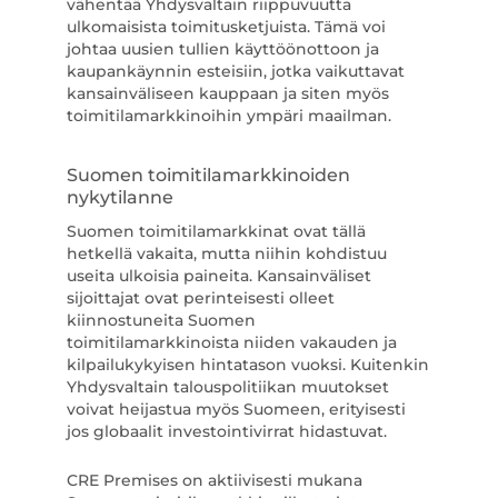
vähentää Yhdysvaltain riippuvuutta
ulkomaisista toimitusketjuista. Tämä voi
johtaa uusien tullien käyttöönottoon ja
kaupankäynnin esteisiin, jotka vaikuttavat
kansainväliseen kauppaan ja siten myös
toimitilamarkkinoihin ympäri maailman.
Suomen toimitilamarkkinoiden
nykytilanne
Suomen toimitilamarkkinat ovat tällä
hetkellä vakaita, mutta niihin kohdistuu
useita ulkoisia paineita. Kansainväliset
sijoittajat ovat perinteisesti olleet
kiinnostuneita Suomen
toimitilamarkkinoista niiden vakauden ja
kilpailukykyisen hintatason vuoksi. Kuitenkin
Yhdysvaltain talouspolitiikan muutokset
voivat heijastua myös Suomeen, erityisesti
jos globaalit investointivirrat hidastuvat.
CRE Premises on aktiivisesti mukana