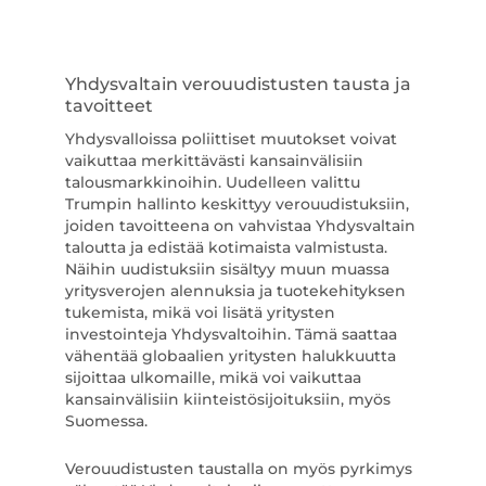
Yhdysvaltain verouudistusten tausta ja
tavoitteet
Yhdysvalloissa poliittiset muutokset voivat
vaikuttaa merkittävästi kansainvälisiin
talousmarkkinoihin. Uudelleen valittu
Trumpin hallinto keskittyy verouudistuksiin,
joiden tavoitteena on vahvistaa Yhdysvaltain
taloutta ja edistää kotimaista valmistusta.
Näihin uudistuksiin sisältyy muun muassa
yritysverojen alennuksia ja tuotekehityksen
tukemista, mikä voi lisätä yritysten
investointeja Yhdysvaltoihin. Tämä saattaa
vähentää globaalien yritysten halukkuutta
sijoittaa ulkomaille, mikä voi vaikuttaa
kansainvälisiin kiinteistösijoituksiin, myös
Suomessa.
Verouudistusten taustalla on myös pyrkimys