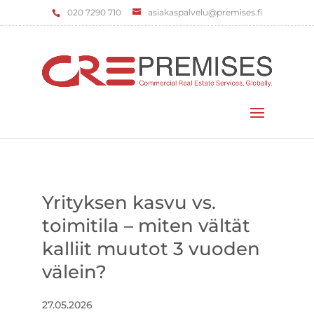
‌020 7290 710
asiakaspalvelu@premises.fi
Valitse sivu
Yrityksen kasvu vs.
toimitila – miten vältät
kalliit muutot 3 vuoden
välein?
27.05.2026