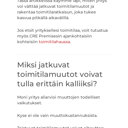
Tässä artikkelissa käymme läpi, miten yritys
voi välttää jatkuvat toimitilamuutot ja
rakentaa toimitilaratkaisun, joka tukee
kasvua pitkällä aikavälillä.
Jos etsit yrityksellesi toimitilaa, voit tutustua
myös CRE Premisesin ajankohtaisiin
kohteisiin
toimitilahaussa
.
Miksi jatkuvat
toimitilamuutot voivat
tulla erittäin kalliiksi?
Moni yritys aliarvioi muuttojen todelliset
vaikutukset.
Kyse ei ole vain muuttokustannuksista.