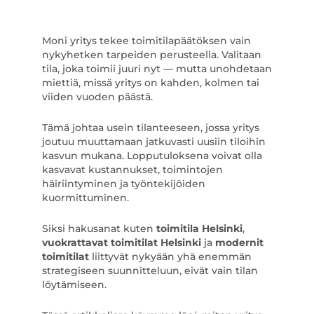
Moni yritys tekee toimitilapäätöksen vain
nykyhetken tarpeiden perusteella. Valitaan
tila, joka toimii juuri nyt — mutta unohdetaan
miettiä, missä yritys on kahden, kolmen tai
viiden vuoden päästä.
Tämä johtaa usein tilanteeseen, jossa yritys
joutuu muuttamaan jatkuvasti uusiin tiloihin
kasvun mukana. Lopputuloksena voivat olla
kasvavat kustannukset, toimintojen
häiriintyminen ja työntekijöiden
kuormittuminen.
Siksi hakusanat kuten
toimitila Helsinki
,
vuokrattavat toimitilat Helsinki
ja
modernit
toimitilat
liittyvät nykyään yhä enemmän
strategiseen suunnitteluun, eivät vain tilan
löytämiseen.