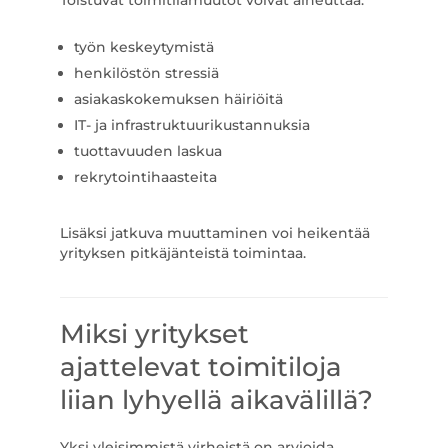
Toistuvat toimitilamuutot voivat aiheuttaa:
työn keskeytymistä
henkilöstön stressiä
asiakaskokemuksen häiriöitä
IT- ja infrastruktuurikustannuksia
tuottavuuden laskua
rekrytointihaasteita
Lisäksi jatkuva muuttaminen voi heikentää
yrityksen pitkäjänteistä toimintaa.
Miksi yritykset
ajattelevat toimitiloja
liian lyhyellä aikavälillä?
Yksi yleisimmistä virheistä on arvioida