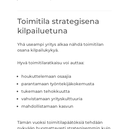
Toimitila strategisena
kilpailuetuna
Yhä useampi yritys alkaa nähdä toimitilan
osana kilpailukykyä.
Hyvä toimitilaratkaisu voi auttaa:
houkuttelemaan osaajia
parantamaan työntekijäkokemusta
tukemaan tehokkuutta
vahvistamaan yrityskulttuuria
mahdollistamaan kasvun
Tämän vuoksi toimitilapäätöksiä tehdään
nykyään huomattavasti strategisemmin kuin