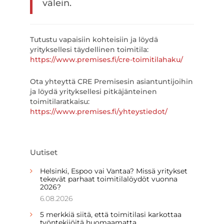
välein.
Tutustu vapaisiin kohteisiin ja löydä
yrityksellesi täydellinen toimitila:
https://www.premises.fi/cre-toimitilahaku/
Ota yhteyttä CRE Premisesin asiantuntijoihin
ja löydä yrityksellesi pitkäjänteinen
toimitilaratkaisu:
https://www.premises.fi/yhteystiedot/
Uutiset
Helsinki, Espoo vai Vantaa? Missä yritykset
tekevät parhaat toimitilalöydöt vuonna
2026?
6.08.2026
5 merkkiä siitä, että toimitilasi karkottaa
työntekijöitä huomaamatta