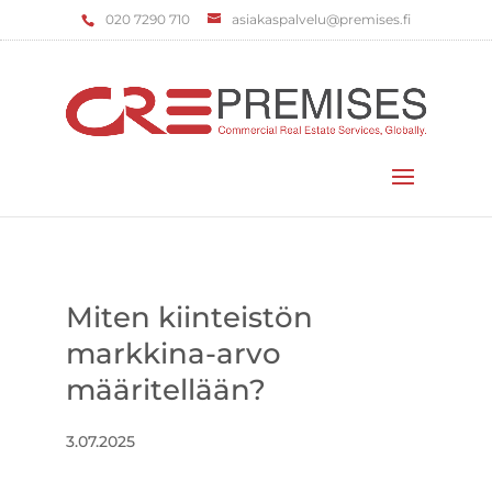
‌020 7290 710
asiakaspalvelu@premises.fi
Valitse sivu
Miten kiinteistön
markkina-arvo
määritellään?
3.07.2025