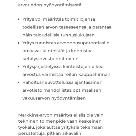
arvotiedon hyödyntämisestä:
Yritys voi määrittää toimitilojensa
todellisen arvon taseeseensa ja parantaa
näin taloudellisia tunnuslukujaan
Yritys tunnistaa arvonnousupotentiaalin
omaavat kiinteistöt ja kohdistaa
kehitysinvestoinnit niihin
Yritysjärjestelyissä kiinteistöjen oikea
arvostus varmistaa reilun kauppahinnan
Rahoitusneuvotteluissa ajantasainen
arvotieto mahdollistaa optimaalisen
vakuusarvon hyödyntämisen
Markkina-arvon määritys ei siis ole vain
tekninen toimenpide vaan keskeinen
työkalu, joka auttaa yrityksiä tekemään
perusteltuja, pitkän aikavälin