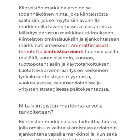
Kiinteistön markkina-arvo on se
todennäköinen hinta, joka kiinteistöstä
saataisiin, jos se myytäisiin avoimilla
markkinoilla tavanomaisissa olosuhteissa.
Määritys perustuu markkinatutkimukseen,
kiinteistön ominaisuuksiin ja ajankohtaiseen
markkinatilanteeseen.
Ammattimaisesti
toteutettu
kiinteistöarviointi
huomioi useita
tekijöitä, kuten sijainnin, kunnon,
tuottopotentiaalin ja käyttötarkoituksen.
Luotettava arvonmääritys on keskeinen
työkalu kiinteistöjen myynnissä,
vuokrauksessa, vakuusarvioinnissa ja
yritysten strategisessa päätöksenteossa.
Mitä kiinteistön markkina-arvolla
tarkoitetaan?
Kiinteistön markkina-arvo tarkoittaa hintaa,
jolla omaisuus vaihtaisi omistajaa arvioinnin
ajankohtana vapailla markkinoilla, kun sekä