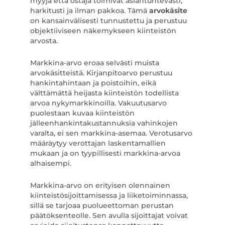
myyjä että ostaja toimivat asiantuntevasti,
harkitusti ja ilman pakkoa. Tämä
arvokäsite
on kansainvälisesti tunnustettu ja perustuu
objektiiviseen näkemykseen kiinteistön
arvosta.
Markkina-arvo eroaa selvästi muista
arvokäsitteistä. Kirjanpitoarvo perustuu
hankintahintaan ja poistoihin, eikä
välttämättä heijasta kiinteistön todellista
arvoa nykymarkkinoilla. Vakuutusarvo
puolestaan kuvaa kiinteistön
jälleenhankintakustannuksia vahinkojen
varalta, ei sen markkina-asemaa. Verotusarvo
määräytyy verottajan laskentamallien
mukaan ja on tyypillisesti markkina-arvoa
alhaisempi.
Markkina-arvo on erityisen olennainen
kiinteistösijoittamisessa ja liiketoiminnassa,
sillä se tarjoaa puolueettoman perustan
päätöksenteolle. Sen avulla sijoittajat voivat