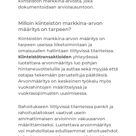
kiinteistön markkina-arvosta, joka
dokumentoidaan arviolausuntoon.
Milloin kiinteistön markkina-arvon
määritys on tarpeen?
Kiinteistön markkina-arvon määritys on
tarpeen useissa liiketoimintaan ja
omaisuuden hallintaan liittyvissä tilanteissa.
Kiinteistötransaktioiden
yhteydessä
luotettava arvonmääritys luo pohjan
hintaneuvotteluille ja auttaa sekä myyjää että
ostajaa tekemään perusteltuja päätöksiä.
Arvonmääritys on keskeinen työkalu myös
vuokrahintojen määrittelyssä ja
vuokrasopimusten uusimisessa.
Rahoitukseen liittyvissä tilanteissa pankit ja
rahoituslaitokset vaativat usein
ammattimaisen arvioinnin vakuusarvon
määrittämiseksi. Luotettava arvonmääritys
voi mahdollistaa edullisemmat rahoitusehdot