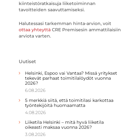
kiinteistöratkaisuja liiketoiminnan
tavoitteiden saavuttamiseksi.
Halutessasi tarkemman hinta-arvion, voit
ottaa yhteyttä
CRE Premisesin ammattilaisiin
arviota varten.
Uutiset
Helsinki, Espoo vai Vantaa? Missä yritykset
tekevät parhaat toimitilalöydöt vuonna
2026?
6.08.2026
5 merkkiä siitä, että toimitilasi karkottaa
työntekijöitä huomaamatta
4.08.2026
Liiketila Helsinki – mitä hyvä liiketila
oikeasti maksaa vuonna 2026?
3.08.2026