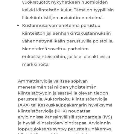
vuokratuotot nykyhetkeen huomioiden
kaikki kiinteistön kulut. Tämä on tyypillisin
liikekiinteistöjen arviointimenetelmä.
Kustannusarvomenetelmä perustuu
kiinteistön jälleenhankintakustannuksiin
vähennettynä ikään perustuvilla poistoilla.
Menetelmä soveltuu parhaiten
erikoiskiinteistöihin, joille ei ole aktiivisia
markkinoita.
Ammattiarvioija valitsee sopivan
menetelmän tai niiden yhdistelmän
kiinteistötyypin ja saatavilla olevan tiedon
perusteella. Auktorisoitu kiinteistöarvioija
(AKA) tai Keskuskauppakamarin hyväksymä
kiinteistöarvioija (KHK) noudattaa
arvioinnissa kansainvälisiä standardeja (IVS)
ja hyvää kiinteistöarviointitapaa. Arvioinnin
lopputuloksena syntyy perusteltu näkemys