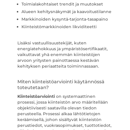
Toimialakohtaiset trendit ja muutokset
Alueen kehitysnäkymät ja kaavoitustilanne
Markkinoiden kysyntä-tarjonta-tasapaino
Kiinteistömarkkinoiden likviditeetti
Lisäksi vastuullisuustekijät, kuten
energiatehokkuus ja ympäristösertifikaatit,
vaikuttavat yhä enemmän kiinteistöjen
arvoon yritysten painottaessa kestävän
kehityksen periaatteita toiminnassaan.
Miten kiinteistöarviointi käytännössä
toteutetaan?
Kiinteistöarviointi
on systemaattinen
prosessi, jossa kiinteistön arvo määritellään
objektiivisesti saatavilla olevan tiedon
perusteella. Prosessi alkaa lähtötietojen
keräämisellä, johon sisältyvät kiinteistön
perustiedot, vuokrasopimukset, tuottotiedot,