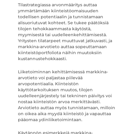
Tilastrategiassa arvonmääritys auttaa
ymmärtämään kiinteistöomaisuuden
todellisen potentiaalin ja tunnistamaan
alisuoriutuvat kohteet. Se tukee päätöksiä
tilojen tehokkaammasta käytöstä,
myymisestä tai uudelleenkehittämisestä.
Yritysten tilatarpeet muuttuvat jatkuvasti, ja
markkina-arvotieto auttaa sopeuttamaan
kiinteistöportfoliota näihin muutoksiin
kustannustehokkaasti.
Liiketoiminnan kehittämisessä markkina-
arvotieto voi paljastaa piilevää
arvopotentiaalia. Kiinteistön
käyttötarkoituksen muutos, tilojen
uudelleenjärjestely tai tekninen päivitys voi
nostaa kiinteistön arvoa merkittävästi.
Arviotieto auttaa myös tunnistamaan, milloin
on oikea aika myydä kiinteistö ja vapauttaa
pääomaa ydinliiketoimintaan.
Käytännön esimerkkejä markkina-