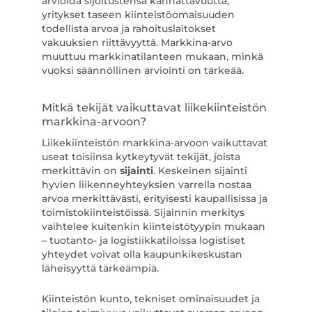
arvioida sijoitustensa kannattavuutta,
yritykset taseen kiinteistöomaisuuden
todellista arvoa ja rahoituslaitokset
vakuuksien riittävyyttä. Markkina-arvo
muuttuu markkinatilanteen mukaan, minkä
vuoksi säännöllinen arviointi on tärkeää.
Mitkä tekijät vaikuttavat liikekiinteistön
markkina-arvoon?
Liikekiinteistön markkina-arvoon vaikuttavat
useat toisiinsa kytkeytyvät tekijät, joista
merkittävin on
sijainti
. Keskeinen sijainti
hyvien liikenneyhteyksien varrella nostaa
arvoa merkittävästi, erityisesti kaupallisissa ja
toimistokiinteistöissä. Sijainnin merkitys
vaihtelee kuitenkin kiinteistötyypin mukaan
– tuotanto- ja logistiikkatiloissa logistiset
yhteydet voivat olla kaupunkikeskustan
läheisyyttä tärkeämpiä.
Kiinteistön kunto, tekniset ominaisuudet ja