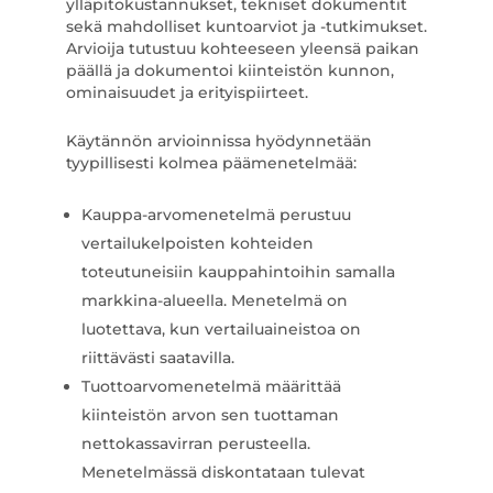
ylläpitokustannukset, tekniset dokumentit
sekä mahdolliset kuntoarviot ja -tutkimukset.
Arvioija tutustuu kohteeseen yleensä paikan
päällä ja dokumentoi kiinteistön kunnon,
ominaisuudet ja erityispiirteet.
Käytännön arvioinnissa hyödynnetään
tyypillisesti kolmea päämenetelmää:
Kauppa-arvomenetelmä perustuu
vertailukelpoisten kohteiden
toteutuneisiin kauppahintoihin samalla
markkina-alueella. Menetelmä on
luotettava, kun vertailuaineistoa on
riittävästi saatavilla.
Tuottoarvomenetelmä määrittää
kiinteistön arvon sen tuottaman
nettokassavirran perusteella.
Menetelmässä diskontataan tulevat