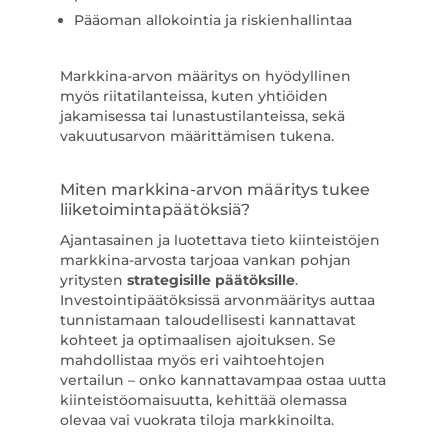
Pääoman allokointia ja riskienhallintaa
Markkina-arvon määritys on hyödyllinen
myös riitatilanteissa, kuten yhtiöiden
jakamisessa tai lunastustilanteissa, sekä
vakuutusarvon määrittämisen tukena.
Miten markkina-arvon määritys tukee
liiketoimintapäätöksiä?
Ajantasainen ja luotettava tieto kiinteistöjen
markkina-arvosta tarjoaa vankan pohjan
yritysten
strategisille päätöksille
.
Investointipäätöksissä arvonmääritys auttaa
tunnistamaan taloudellisesti kannattavat
kohteet ja optimaalisen ajoituksen. Se
mahdollistaa myös eri vaihtoehtojen
vertailun – onko kannattavampaa ostaa uutta
kiinteistöomaisuutta, kehittää olemassa
olevaa vai vuokrata tiloja markkinoilta.