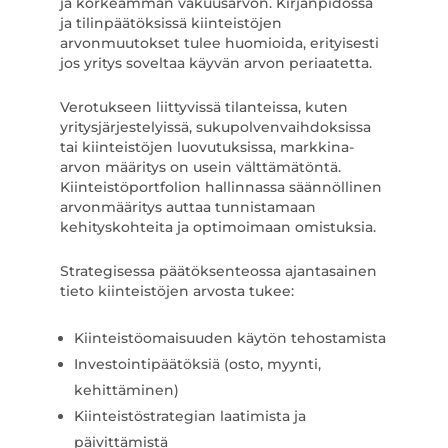
ja korkeamman vakuusarvon. Kirjanpidossa
ja tilinpäätöksissä kiinteistöjen
arvonmuutokset tulee huomioida, erityisesti
jos yritys soveltaa käyvän arvon periaatetta.
Verotukseen liittyvissä tilanteissa, kuten
yritysjärjestelyissä, sukupolvenvaihdoksissa
tai kiinteistöjen luovutuksissa, markkina-
arvon määritys on usein välttämätöntä.
Kiinteistöportfolion hallinnassa säännöllinen
arvonmääritys auttaa tunnistamaan
kehityskohteita ja optimoimaan omistuksia.
Strategisessa päätöksenteossa ajantasainen
tieto kiinteistöjen arvosta tukee:
Kiinteistöomaisuuden käytön tehostamista
Investointipäätöksiä (osto, myynti,
kehittäminen)
Kiinteistöstrategian laatimista ja
päivittämistä