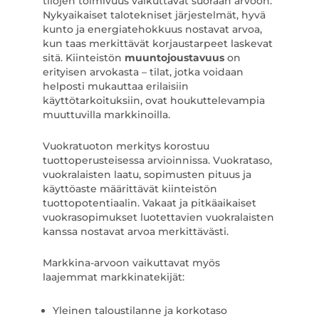
tilojen toimivuus vaikuttavat suoraan arvoon.
Nykyaikaiset talotekniset järjestelmät, hyvä
kunto ja energiatehokkuus nostavat arvoa,
kun taas merkittävät korjaustarpeet laskevat
sitä. Kiinteistön
muuntojoustavuus
on
erityisen arvokasta – tilat, jotka voidaan
helposti mukauttaa erilaisiin
käyttötarkoituksiin, ovat houkuttelevampia
muuttuvilla markkinoilla.
Vuokratuoton merkitys korostuu
tuottoperusteisessa arvioinnissa. Vuokrataso,
vuokralaisten laatu, sopimusten pituus ja
käyttöaste määrittävät kiinteistön
tuottopotentiaalin. Vakaat ja pitkäaikaiset
vuokrasopimukset luotettavien vuokralaisten
kanssa nostavat arvoa merkittävästi.
Markkina-arvoon vaikuttavat myös
laajemmat markkinatekijät:
Yleinen taloustilanne ja korkotaso