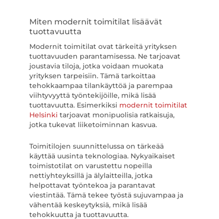
Miten modernit toimitilat lisäävät
tuottavuutta
Modernit toimitilat ovat tärkeitä yrityksen
tuottavuuden parantamisessa. Ne tarjoavat
joustavia tiloja, jotka voidaan muokata
yrityksen tarpeisiin. Tämä tarkoittaa
tehokkaampaa tilankäyttöä ja parempaa
viihtyvyyttä työntekijöille, mikä lisää
tuottavuutta. Esimerkiksi
modernit toimitilat
Helsinki
tarjoavat monipuolisia ratkaisuja,
jotka tukevat liiketoiminnan kasvua.
Toimitilojen suunnittelussa on tärkeää
käyttää uusinta teknologiaa. Nykyaikaiset
toimistotilat on varustettu nopeilla
nettiyhteyksillä ja älylaitteilla, jotka
helpottavat työntekoa ja parantavat
viestintää. Tämä tekee työstä sujuvampaa ja
vähentää keskeytyksiä, mikä lisää
tehokkuutta ja tuottavuutta.