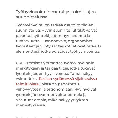
Työhyvinvoinnin merkitys toimitilojen
suunnittelussa
Työhyvinvointi on tärkeä osa toimitilojen
suunnittelua. Hyvin suunnitellut tilat voivat
parantaa työntekijöiden hyvinvointia ja
tuottavuutta. Luonnonvalo, ergonomiset
työpisteet ja viihtyisät taukotilat ovat tärkeitä
elementtejä, jotka edistävät työhyvinvointia.
CRE Premises ymmärtää työhyvinvoinnin
merkityksen ja tarjoaa tiloja, jotka tukevat
työntekijöiden hyvinvointia. Tämä näkyy
esimerkiksi
Pasilan sydämessä sijaitsevissa
toimitiloissa
, joissa on panostettu
viihtyvyyteen ja ergonomiaan. Hyvinvoivat
työntekijät ovat motivoituneempia ja
sitoutuneempia, mikä näkyy yrityksen
menestyksessä.