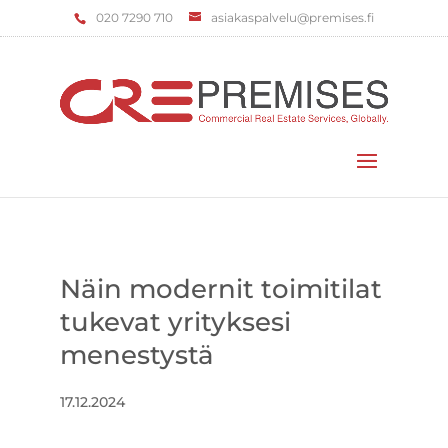
‌020 7290 710
asiakaspalvelu@premises.fi
Valitse sivu
Näin modernit toimitilat
tukevat yrityksesi
menestystä
17.12.2024