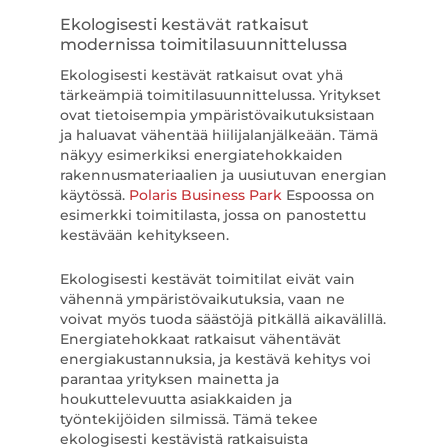
Ekologisesti kestävät ratkaisut
modernissa toimitilasuunnittelussa
Ekologisesti kestävät ratkaisut ovat yhä
tärkeämpiä toimitilasuunnittelussa. Yritykset
ovat tietoisempia ympäristövaikutuksistaan
ja haluavat vähentää hiilijalanjälkeään. Tämä
näkyy esimerkiksi energiatehokkaiden
rakennusmateriaalien ja uusiutuvan energian
käytössä.
Polaris Business Park
Espoossa on
esimerkki toimitilasta, jossa on panostettu
kestävään kehitykseen.
Ekologisesti kestävät toimitilat eivät vain
vähennä ympäristövaikutuksia, vaan ne
voivat myös tuoda säästöjä pitkällä aikavälillä.
Energiatehokkaat ratkaisut vähentävät
energiakustannuksia, ja kestävä kehitys voi
parantaa yrityksen mainetta ja
houkuttelevuutta asiakkaiden ja
työntekijöiden silmissä. Tämä tekee
ekologisesti kestävistä ratkaisuista