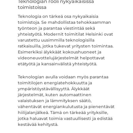
Teknologian rooli nykyaikaisissa
toimistoissa
Teknologia on tärkeä osa nykyaikaisia
toimistoja. Se mahdollistaa tehokkaamman
työnteon ja parantaa viestintää sekä
yhteistyötä. Modernit toimitilat Helsinki ovat
varustettu uusimmilla teknologisilla
ratkaisuilla, jotka tukevat yritysten toimintaa.
Esimerkiksi älykkäät kokoushuoneet ja
videoneuvottelujärjestelmät helpottavat
etätyötä ja kansainvälistä yhteistyötä.
Teknologian avulla voidaan myös parantaa
toimitilojen energiatehokkuutta ja
ympäristöystävällisyyttä. Älykkäät
järjestelmät, kuten automaattinen
valaistuksen ja lämmityksen säätö,
vähentävät energiankulutusta ja pienentävät
hiilijalanjälkeä. Tämä on tärkeää yrityksille,
jotka haluavat toimia vastuullisesti ja edistää
kestävää kehitystä.