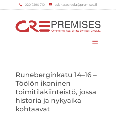
‌020 7290 710
asiakaspalvelu@premises.fi
Valitse sivu
Runeberginkatu 14–16 –
Töölön ikoninen
toimitilakiinteistö, jossa
historia ja nykyaika
kohtaavat