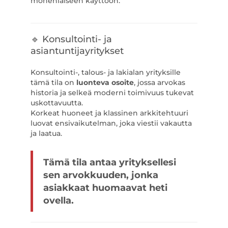
monenlaiseen käyttöön.
🔹 Konsultointi- ja
asiantuntijayritykset
Konsultointi-, talous- ja lakialan yrityksille
tämä tila on
luonteva osoite
, jossa arvokas
historia ja selkeä moderni toimivuus tukevat
uskottavuutta.
Korkeat huoneet ja klassinen arkkitehtuuri
luovat ensivaikutelman, joka viestii vakautta
ja laatua.
Tämä tila antaa yrityksellesi
sen arvokkuuden, jonka
asiakkaat huomaavat heti
ovella.