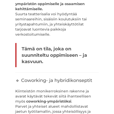
ympäristön oppimiselle ja osaamisen
kehittämiselle.
Suurta teatterisalia voi hyödyntää
seminaareihin, sisäisiin koulutuksiin tai
yritystapahtumiin, ja yhteiskäyttötilat
tarjoavat luontevia paikkoja
verkostoitumiselle.
Tämä on tila, joka on
suunniteltu oppimiseen – ja
kasvuun.
🔹 Coworking- ja hybridikonseptit
Kiinteistön monikerroksinen rakenne ja
avarat käytävät tekevät siitä ihanteellisen
myös
coworking-ympäristöksi
.
Parvet ja yhteiset alueet mahdollistavat
jaetun työtilamallin, jossa yhteisöllisyys ja