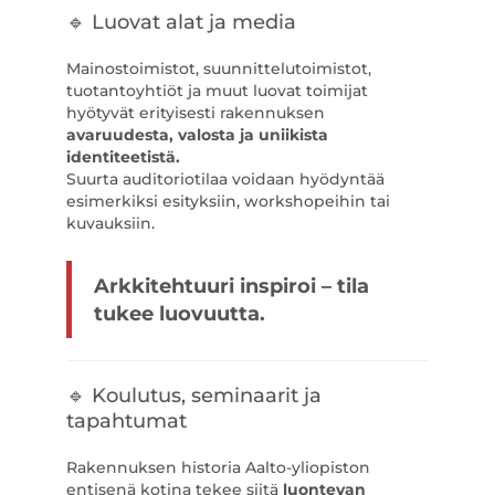
🔹 Luovat alat ja media
Mainostoimistot, suunnittelutoimistot,
tuotantoyhtiöt ja muut luovat toimijat
hyötyvät erityisesti rakennuksen
avaruudesta, valosta ja uniikista
identiteetistä.
Suurta auditoriotilaa voidaan hyödyntää
esimerkiksi esityksiin, workshopeihin tai
kuvauksiin.
Arkkitehtuuri inspiroi – tila
tukee luovuutta.
🔹 Koulutus, seminaarit ja
tapahtumat
Rakennuksen historia Aalto-yliopiston
entisenä kotina tekee siitä
luontevan