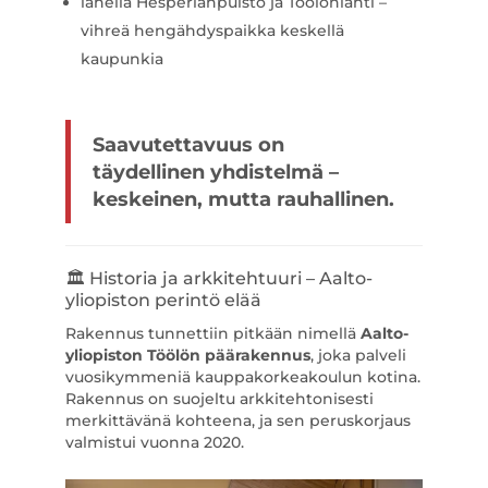
lähellä Hesperianpuisto ja Töölönlahti –
vihreä hengähdyspaikka keskellä
kaupunkia
Saavutettavuus on
täydellinen yhdistelmä –
keskeinen, mutta rauhallinen.
🏛️ Historia ja arkkitehtuuri – Aalto-
yliopiston perintö elää
Rakennus tunnettiin pitkään nimellä
Aalto-
yliopiston Töölön päärakennus
, joka palveli
vuosikymmeniä kauppakorkeakoulun kotina.
Rakennus on suojeltu arkkitehtonisesti
merkittävänä kohteena, ja sen peruskorjaus
valmistui vuonna 2020.