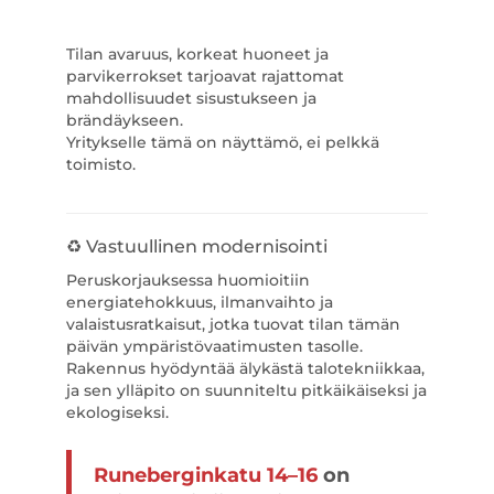
Tilan avaruus, korkeat huoneet ja
parvikerrokset tarjoavat rajattomat
mahdollisuudet sisustukseen ja
brändäykseen.
Yritykselle tämä on näyttämö, ei pelkkä
toimisto.
♻️ Vastuullinen modernisointi
Peruskorjauksessa huomioitiin
energiatehokkuus, ilmanvaihto ja
valaistusratkaisut, jotka tuovat tilan tämän
päivän ympäristövaatimusten tasolle.
Rakennus hyödyntää älykästä talotekniikkaa,
ja sen ylläpito on suunniteltu pitkäikäiseksi ja
ekologiseksi.
Runeberginkatu 14–16
on