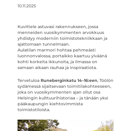
10.11.2025
Kuvittele astuvasi rakennukseen, jossa
menneiden vuosikymmenten arvokkuus
yhdistyy moderniin toimistotekniikkaan ja
ajattomaan tunnelmaan.
Aulatilan marmori hohtaa pehmeästi
luonnonvalossa, portaikko kaartuu ylväänä
kohti korkeita ikkunoita, ja ilmassa on
samaan aikaan rauhaa ja inspiraatiota.
Tervetuloa
Runeberginkatu 14–16:een
, Töölön
sydämessä sijaitsevaan toimitilakohteeseen,
joka on vuosikymmenten ajan ollut osa
Helsingin kulttuurihistoriaa – ja tänään yksi
pääkaupungin kiehtovimmista
toimistotiloista.