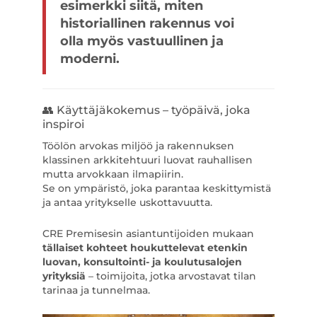
esimerkki siitä, miten
historiallinen rakennus voi
olla myös vastuullinen ja
moderni.
👥 Käyttäjäkokemus – työpäivä, joka
inspiroi
Töölön arvokas miljöö ja rakennuksen
klassinen arkkitehtuuri luovat rauhallisen
mutta arvokkaan ilmapiirin.
Se on ympäristö, joka parantaa keskittymistä
ja antaa yritykselle uskottavuutta.
CRE Premisesin asiantuntijoiden mukaan
tällaiset kohteet houkuttelevat etenkin
luovan, konsultointi- ja koulutusalojen
yrityksiä
– toimijoita, jotka arvostavat tilan
tarinaa ja tunnelmaa.