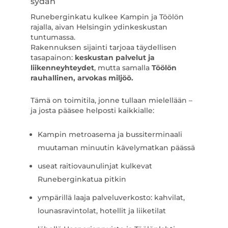
sydän
Runeberginkatu kulkee Kampin ja Töölön
rajalla, aivan Helsingin ydinkeskustan
tuntumassa.
Rakennuksen sijainti tarjoaa täydellisen
tasapainon:
keskustan palvelut ja
liikenneyhteydet
, mutta samalla
Töölön
rauhallinen, arvokas miljöö.
Tämä on toimitila, jonne tullaan mielellään –
ja josta pääsee helposti kaikkialle:
Kampin metroasema ja bussiterminaali
muutaman minuutin kävelymatkan päässä
useat raitiovaunulinjat kulkevat
Runeberginkatua pitkin
ympärillä laaja palveluverkosto: kahvilat,
lounasravintolat, hotellit ja liiketilat