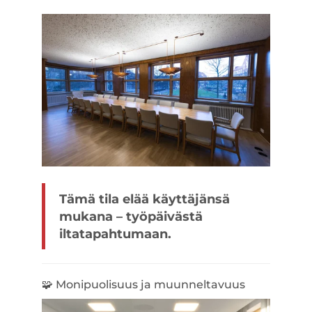
Tämä tila elää käyttäjänsä
mukana – työpäivästä
iltatapahtumaan.
🧩 Monipuolisuus ja muunneltavuus