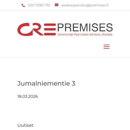
‌020 7290 710
asiakaspalvelu@premises.fi
Valitse sivu
Jumalniementie 3
18.03.2026
Uutiset