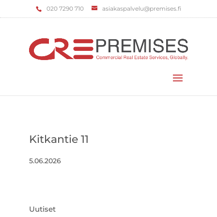
‌020 7290 710
asiakaspalvelu@premises.fi
Valitse sivu
Kitkantie 11
5.06.2026
Uutiset