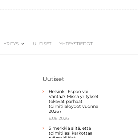
YRITYS
UUTISET
YHTEYSTIEDOT
Uutiset
Helsinki, Espoo vai
Vantaa? Missä yritykset
tekevät parhaat
toimitilalöydöt vuonna
2026?
6.08.2026
5 merkkiä siitä, että
toimitilasi karkottaa
työntekijöitä