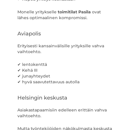
Monelle yritykselle
toimitilat Pasila
ovat
lähes optimaalinen kompromissi.
Aviapolis
Erityisesti kansainvälisille yrityksille vahva
vaihtoehto.
✔ lentokenttä
✔ Kehä III
✔ junayhteydet
✔ hyvä saavutettavuus autolla
Helsingin keskusta
Asiakastapaamisiin edelleen erittäin vahva
vaihtoehto.
Mutta työntekijöiden näkökulmasta keskusta