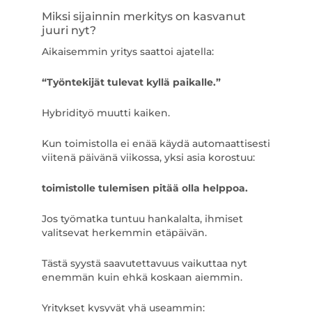
Miksi sijainnin merkitys on kasvanut
juuri nyt?
Aikaisemmin yritys saattoi ajatella:
“Työntekijät tulevat kyllä paikalle.”
Hybridityö muutti kaiken.
Kun toimistolla ei enää käydä automaattisesti
viitenä päivänä viikossa, yksi asia korostuu:
toimistolle tulemisen pitää olla helppoa.
Jos työmatka tuntuu hankalalta, ihmiset
valitsevat herkemmin etäpäivän.
Tästä syystä saavutettavuus vaikuttaa nyt
enemmän kuin ehkä koskaan aiemmin.
Yritykset kysyvät yhä useammin: