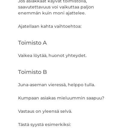
Jos asiakkaat käyvät toimistolla,
saavutettavuus voi vaikuttaa paljon
enemmän kuin moni ajattelee.
Ajatellaan kahta vaihtoehtoa:
Toimisto A
Vaikea löytää, huonot yhteydet.
Toimisto B
Juna-aseman vieressä, helppo tulla.
Kumpaan asiakas mieluummin saapuu?
Vastaus on yleensä selvä.
Tästä syystä esimerkiksi: