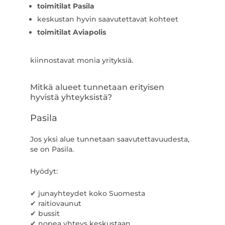
toimitilat Pasila
keskustan hyvin saavutettavat kohteet
toimitilat Aviapolis
kiinnostavat monia yrityksiä.
Mitkä alueet tunnetaan erityisen
hyvistä yhteyksistä?
Pasila
Jos yksi alue tunnetaan saavutettavuudesta,
se on Pasila.
Hyödyt:
✔ junayhteydet koko Suomesta
✔ raitiovaunut
✔ bussit
✔ nopea yhteys keskustaan