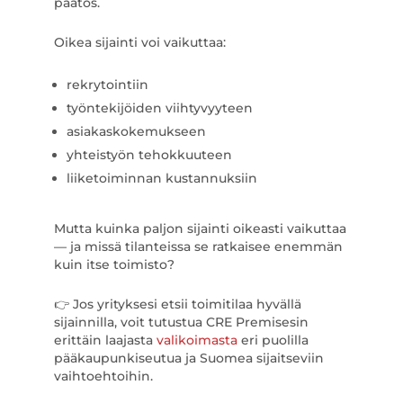
päätös.
Oikea sijainti voi vaikuttaa:
rekrytointiin
työntekijöiden viihtyvyyteen
asiakaskokemukseen
yhteistyön tehokkuuteen
liiketoiminnan kustannuksiin
Mutta kuinka paljon sijainti oikeasti vaikuttaa
— ja missä tilanteissa se ratkaisee enemmän
kuin itse toimisto?
👉 Jos yrityksesi etsii toimitilaa hyvällä
sijainnilla, voit tutustua CRE Premisesin
erittäin laajasta
valikoimasta
eri puolilla
pääkaupunkiseutua ja Suomea sijaitseviin
vaihtoehtoihin.