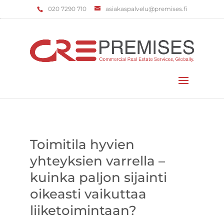
‌020 7290 710
asiakaspalvelu@premises.fi
Valitse sivu
Toimitila hyvien
yhteyksien varrella –
kuinka paljon sijainti
oikeasti vaikuttaa
liiketoimintaan?