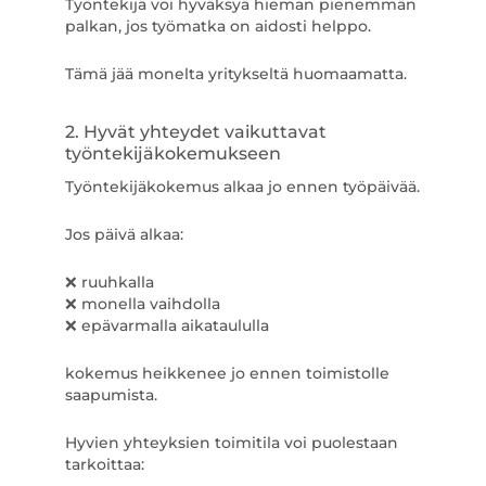
Työntekijä voi hyväksyä hieman pienemmän
palkan, jos työmatka on aidosti helppo.
Tämä jää monelta yritykseltä huomaamatta.
2. Hyvät yhteydet vaikuttavat
työntekijäkokemukseen
Työntekijäkokemus alkaa jo ennen työpäivää.
Jos päivä alkaa:
❌ ruuhkalla
❌ monella vaihdolla
❌ epävarmalla aikataululla
kokemus heikkenee jo ennen toimistolle
saapumista.
Hyvien yhteyksien toimitila voi puolestaan
tarkoittaa: