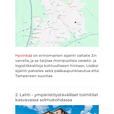
Hyvinkää
on erinomainen sijainti valtatie 3:n
varrella, ja se tarjoaa monipuolisia varasto- ja
logistiikkatiloja kohtuulliseen hintaan. Lisäksi
sijainti palvelee sekä pääkaupunkiseutua että
Tampereen suuntaa.
2. Lahti – ympäristöystävälliset toimitilat
kasvavassa solmukohdassa