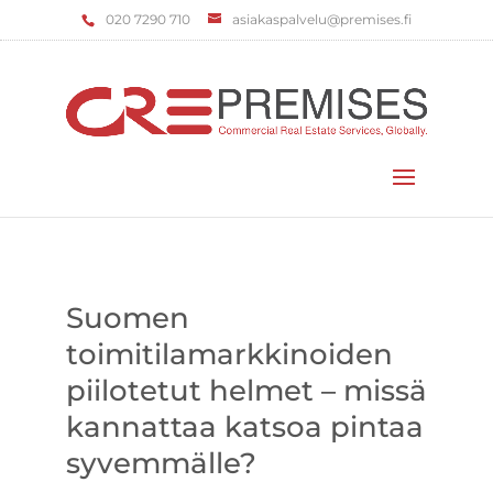
‌020 7290 710
asiakaspalvelu@premises.fi
Valitse sivu
Suomen
toimitilamarkkinoiden
piilotetut helmet – missä
kannattaa katsoa pintaa
syvemmälle?