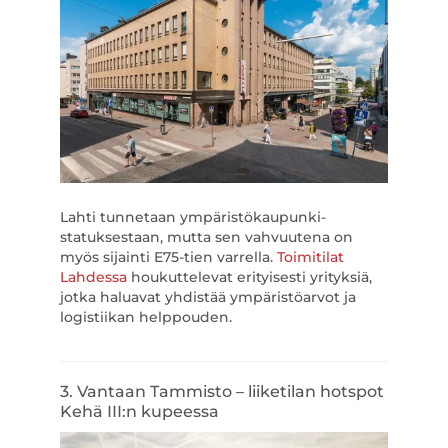
Lahti tunnetaan ympäristökaupunki-
statuksestaan, mutta sen vahvuutena on
myös sijainti E75-tien varrella.
Toimitilat
Lahdessa
houkuttelevat erityisesti yrityksiä,
jotka haluavat yhdistää ympäristöarvot ja
logistiikan helppouden.
3. Vantaan Tammisto – liiketilan hotspot
Kehä III:n kupeessa