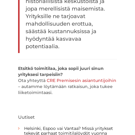
historiallisista keskustoista ja
jopa merellisistä maisemista.
Yrityksille ne tarjoavat
mahdollisuuden erottua,
säästää kustannuksissa ja
hyödyntää kasvavaa
potentiaalia.
Etsitkö toimitilaa, joka sopii juuri sinun
yrityksesi tarpeisiin?
Ota yhteyttä
CRE Premisesin asiantuntijoihin
– autamme löytämään ratkaisun, joka tukee
liiketoimintaasi.
Uutiset
Helsinki, Espoo vai Vantaa? Missä yritykset
tekevät parhaat toimitilalöydöt vuonna