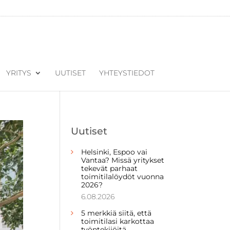
YRITYS
UUTISET
YHTEYSTIEDOT
Uutiset
Helsinki, Espoo vai
Vantaa? Missä yritykset
tekevät parhaat
toimitilalöydöt vuonna
2026?
6.08.2026
5 merkkiä siitä, että
toimitilasi karkottaa
työntekijöitä