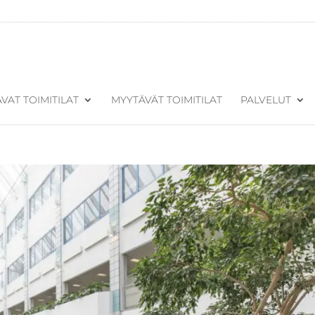
VAT TOIMITILAT
MYYTÄVÄT TOIMITILAT
PALVELUT