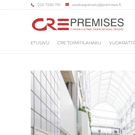
‌020 7290 710
asiakaspalvelu@premises.fi
ETUSIVU
CRE TOIMITILAHAKU
VUOKRATTA