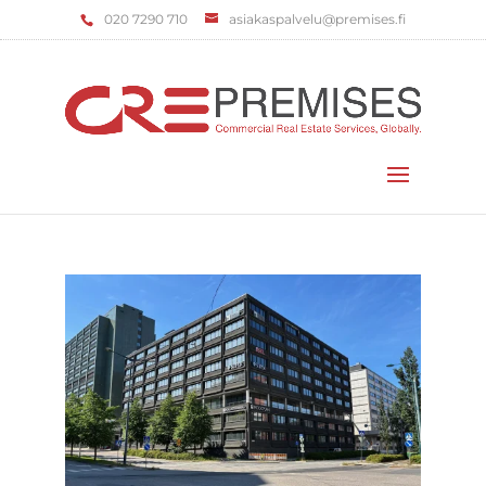
‌020 7290 710
asiakaspalvelu@premises.fi
Valitse sivu