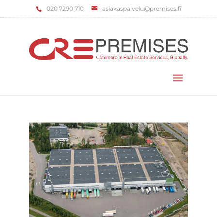
‌020 7290 710
asiakaspalvelu@premises.fi
Valitse sivu