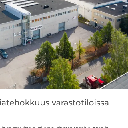
iatehokkuus varastotiloissa
oilla on merkittävä vaikutus yritysten tehokkuuteen ja