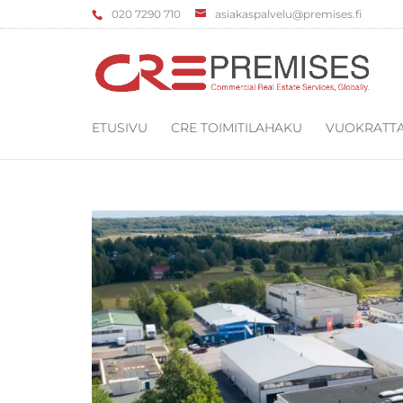
‌020 7290 710
asiakaspalvelu@premises.fi
ETUSIVU
CRE TOIMITILAHAKU
VUOKRATTA