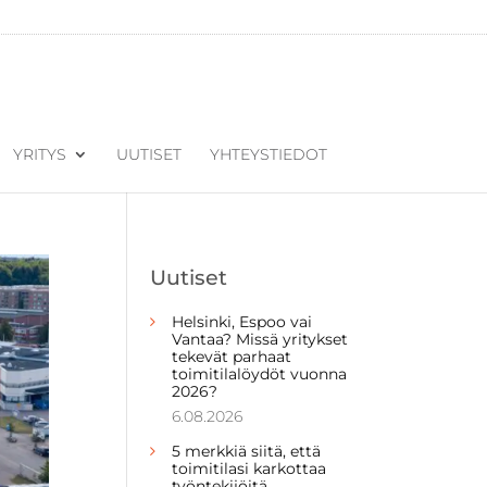
YRITYS
UUTISET
YHTEYSTIEDOT
Uutiset
Helsinki, Espoo vai
Vantaa? Missä yritykset
tekevät parhaat
toimitilalöydöt vuonna
2026?
6.08.2026
5 merkkiä siitä, että
toimitilasi karkottaa
työntekijöitä