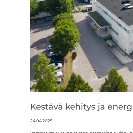
Kestävä kehitys ja energ
24.04.2025
Varastotilat ovat logististen prosessien sydän, j