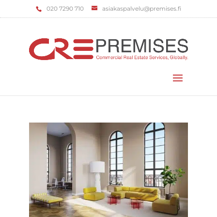
‌020 7290 710
asiakaspalvelu@premises.fi
Valitse sivu