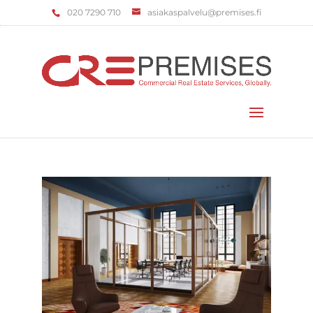
‌020 7290 710
asiakaspalvelu@premises.fi
Valitse sivu