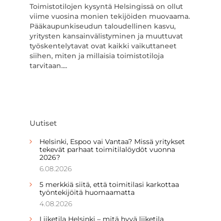
Toimistotilojen kysyntä Helsingissä on ollut
viime vuosina monien tekijöiden muovaama.
Pääkaupunkiseudun taloudellinen kasvu,
yritysten kansainvälistyminen ja muuttuvat
työskentelytavat ovat kaikki vaikuttaneet
siihen, miten ja millaisia toimistotiloja
tarvitaan....
Uutiset
Helsinki, Espoo vai Vantaa? Missä yritykset
tekevät parhaat toimitilalöydöt vuonna
2026?
6.08.2026
5 merkkiä siitä, että toimitilasi karkottaa
työntekijöitä huomaamatta
4.08.2026
Liiketila Helsinki – mitä hyvä liiketila