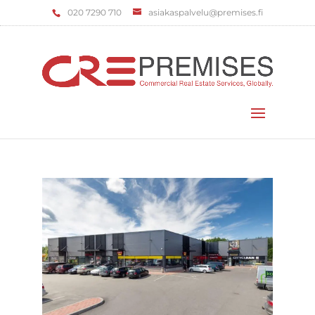
‌020 7290 710
asiakaspalvelu@premises.fi
Valitse sivu