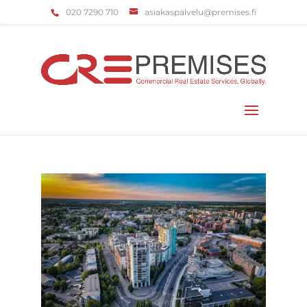
‌020 7290 710
asiakaspalvelu@premises.fi
Valitse sivu