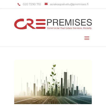
‌020 7290 710
asiakaspalvelu@premises.fi
Valitse sivu