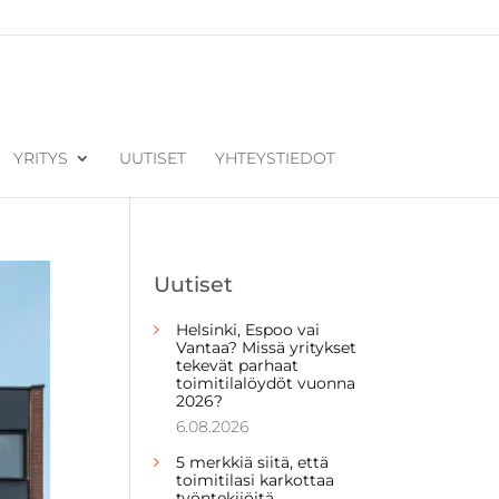
YRITYS
UUTISET
YHTEYSTIEDOT
Uutiset
Helsinki, Espoo vai
Vantaa? Missä yritykset
tekevät parhaat
toimitilalöydöt vuonna
2026?
6.08.2026
5 merkkiä siitä, että
toimitilasi karkottaa
työntekijöitä