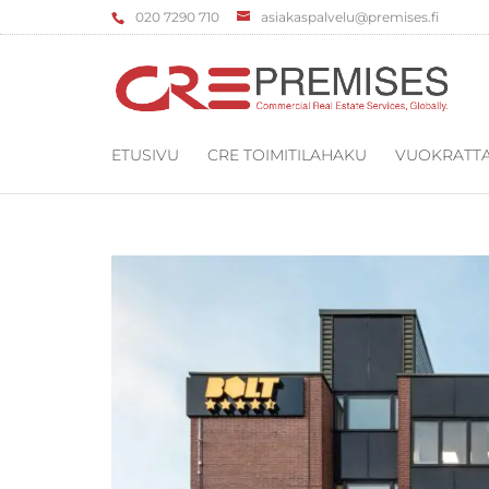
‌020 7290 710
asiakaspalvelu@premises.fi
ETUSIVU
CRE TOIMITILAHAKU
VUOKRATTA