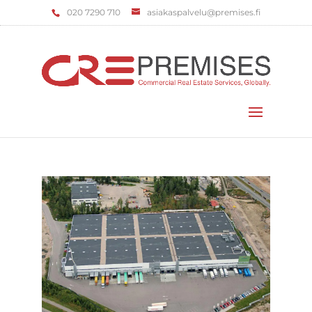
‌020 7290 710
asiakaspalvelu@premises.fi
Valitse sivu