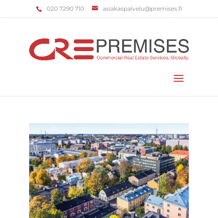
‌020 7290 710
asiakaspalvelu@premises.fi
Valitse sivu