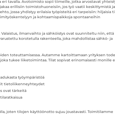
ri tavalla. Avotoimisto sopii tiimeille, jotka arvostavat yhteist
kaa erillisiin toimistohuoneisiin, jos työ vaatii keskittymistä ja
to, jossa yhdistyy erilaisia työpisteitä eri tarpeisiin: hiljaisia ti
 tiimityöskentelyyn ja kohtaamispaikkoja spontaaneihin
Valaistus, ilmanvaihto ja sähköistys ovat suunniteltu niin, että
 varustettu korotetulla rakenteella, joka mahdollistaa sähkö- ja
öiden toteuttamisessa. Autamme kartoittamaan yrityksen todel
joka tukee liiketoimintaa. Tilat sopivat erinomaisesti monille e
 laadukasta työympäristöä
nit tietoliikenneyhteydet
us ovat tärkeitä
tilaratkaisua
la, joten tilojen käyttöönotto sujuu joustavasti. Toimitilamme