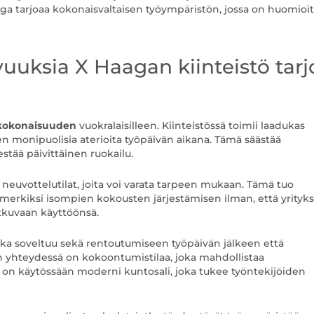
aga tarjoaa kokonaisvaltaisen työympäristön, jossa on huomioi
vuuksia X Haagan kiinteistö tar
ukokonaisuuden
vuokralaisilleen. Kiinteistössä toimii laadukas
ten monipuolisia aterioita työpäivän aikana. Tämä säästää
estää päivittäinen ruokailu.
t neuvottelutilat, joita voi varata tarpeen mukaan. Tämä tuo
simerkiksi isompien kokousten järjestämisen ilman, että yrityk
atkuvaan käyttöönsä.
joka soveltuu sekä rentoutumiseen työpäivän jälkeen että
n yhteydessä on kokoontumistilaa, joka mahdollistaa
la on käytössään moderni kuntosali, joka tukee työntekijöiden