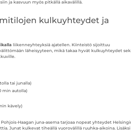
n ja kasvuun myös pitkällä aikavälillä.
mitilojen kulkuyhteydet ja
ikalla
liikenneyhteyksiä ajatellen. Kiinteistö sijoittuu
välittömään läheisyyteen, mikä takaa hyvät kulkuyhteydet sek
kkuville.
lla tai junalla)
 min autolla)
min kävely)
. Pohjois-Haagan juna-asema tarjoaa nopeat yhteydet Helsingi
ia. Junat kulkevat tiheällä vuorovälillä ruuhka-aikoina. Lisäksi