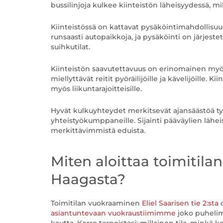
bussilinjoja kulkee kiinteistön läheisyydessä, m
Kiinteistössä on kattavat pysäköintimahdollisuudet
runsaasti autopaikkoja, ja pysäköinti on järjestetty
suihkutilat.
Kiinteistön saavutettavuus on erinomainen myö
miellyttävät reitit pyöräilijöille ja kävelijöille
myös liikuntarajoitteisille.
Hyvät kulkuyhteydet merkitsevät ajansäästöä työn
yhteistyökumppaneille. Sijainti pääväylien lähe
merkittävimmistä eduista.
Miten aloittaa toimitil
Haagasta?
Toimitilan vuokraaminen
Eliel Saarisen tie 2:sta
asiantuntevaan vuokraustiimimme
joko puhelim