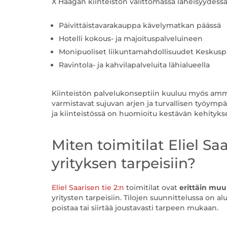
X Haagan kiinteistön välittömässä läheisyydessä
Päivittäistavarakauppa kävelymatkan päässä
Hotelli kokous- ja majoituspalveluineen
Monipuoliset liikuntamahdollisuudet Keskusp
Ravintola- ja kahvilapalveluita lähialueella
Kiinteistön palvelukonseptiin kuuluu myös ammat
varmistavat sujuvan arjen ja turvallisen työympä
ja kiinteistössä on huomioitu kestävän kehityks
Miten toimitilat Eliel S
yrityksen tarpeisiin?
Eliel Saarisen tie 2:n
toimitilat ovat
erittäin muu
yritysten tarpeisiin. Tilojen suunnittelussa on a
poistaa tai siirtää joustavasti tarpeen mukaan.