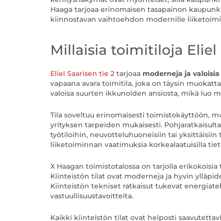
Haaga tarjoaa erinomaisen tasapainon kaupunkim
kiinnostavan vaihtoehdon modernille liiketoimi
Millaisia toimitiloja Eliel
Eliel Saarisen tie 2
tarjoaa
moderneja ja valoisia 
vapaana avara toimitila, joka on täysin muokattav
valoisa suurten ikkunoiden ansiosta, mikä luo mi
Tila soveltuu erinomaisesti toimistokäyttöön, 
yrityksen tarpeiden mukaisesti. Pohjaratkaisult
työtiloihin, neuvotteluhuoneisiin tai yksittäisiin
liiketoiminnan vaatimuksia korkealaatuisilla tiet
X Haagan toimistotalossa on tarjolla erikokoisia t
Kiinteistön tilat ovat moderneja ja hyvin ylläpid
Kiinteistön tekniset ratkaisut tukevat energiate
vastuullisuustavoitteita.
Kaikki kiinteistön tilat ovat helposti saavutettav