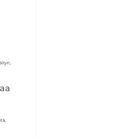
ilyn,
taa
tä,