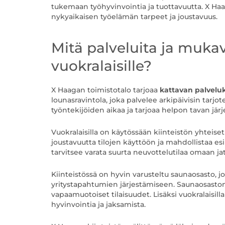
tukemaan työhyvinvointia ja tuottavuutta. X Ha
nykyaikaisen työelämän tarpeet ja joustavuus.
Mitä palveluita ja muka
vuokralaisille?
X Haagan toimistotalo tarjoaa
kattavan palvel
lounasravintola, joka palvelee arkipäivisin tarjo
työntekijöiden aikaa ja tarjoaa helpon tavan järj
Vuokralaisilla on käytössään kiinteistön yhteise
joustavuutta tilojen käyttöön ja mahdollistaa e
tarvitsee varata suurta neuvottelutilaa omaan j
Kiinteistössä on hyvin varusteltu saunaosasto, 
yritystapahtumien järjestämiseen. Saunaosasto
vapaamuotoiset tilaisuudet. Lisäksi vuokralaisil
hyvinvointia ja jaksamista.