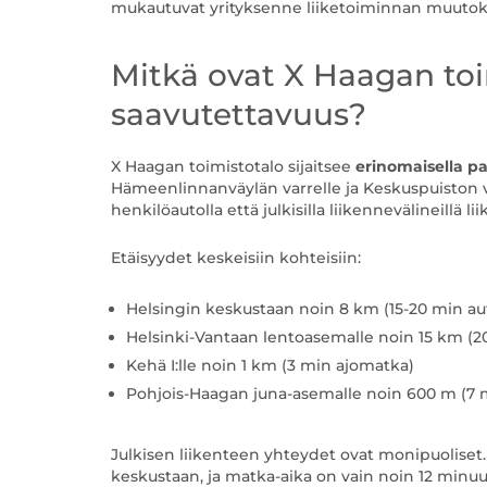
mukautuvat yrityksenne liiketoiminnan muutoksii
Mitkä ovat X Haagan toi
saavutettavuus?
X Haagan toimistotalo sijaitsee
erinomaisella pa
Hämeenlinnanväylän varrelle ja Keskuspuiston 
henkilöautolla että julkisilla liikennevälineillä lii
Etäisyydet keskeisiin kohteisiin:
Helsingin keskustaan noin 8 km (15-20 min auto
Helsinki-Vantaan lentoasemalle noin 15 km (20
Kehä I:lle noin 1 km (3 min ajomatka)
Pohjois-Haagan juna-asemalle noin 600 m (7 
Julkisen liikenteen yhteydet ovat monipuoliset
keskustaan, ja matka-aika on vain noin 12 minuutt