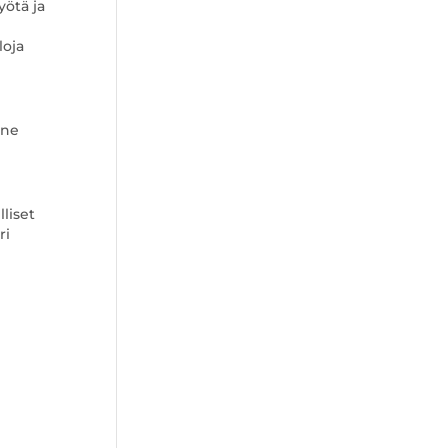
yötä ja
loja
 ne
liset
ri