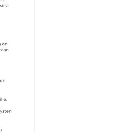
iitä
a on
ltaan
sen
lle.
tysten
u