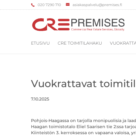
‌020 7290 710
asiakaspalvelu@premises.fi
ETUSIVU
CRE TOIMITILAHAKU
VUOKRATTA
Vuokrattavat toimiti
7.10.2025
Pohjois-Haagassa on tarjolla monipuolisia ja laaduk
Haagan toimistotalo Eliel Saarisen tie 2:ssa tar
Kiinteistön 3. kerroksessa on vapaana valoisa, yr