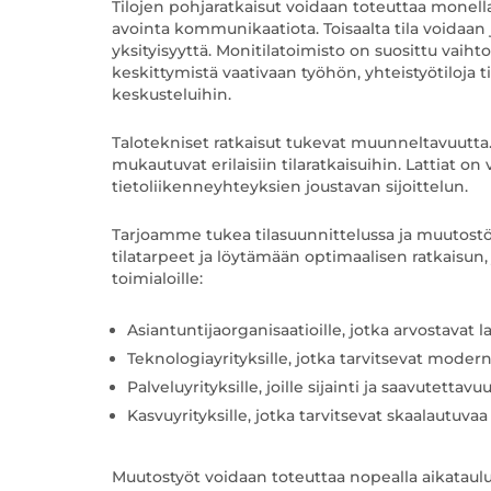
Tilojen pohjaratkaisut voidaan toteuttaa monella e
avointa kommunikaatiota. Toisaalta tila voidaan ja
yksityisyyttä. Monitilatoimisto on suosittu vaihtoeh
keskittymistä vaativaan työhön, yhteistyötiloja
keskusteluihin.
Talotekniset ratkaisut tukevat muunneltavuutta. 
mukautuvat erilaisiin tilaratkaisuihin. Lattiat on
tietoliikenneyhteyksien joustavan sijoittelun.
Tarjoamme tukea tilasuunnittelussa ja muutost
tilatarpeet ja löytämään optimaalisen ratkaisun, 
toimialoille:
Asiantuntijaorganisaatioille, jotka arvostavat
Teknologiayrityksille, jotka tarvitsevat moder
Palveluyrityksille, joille sijainti ja saavutettavu
Kasvuyrityksille, jotka tarvitsevat skaalautuvaa 
Muutostyöt voidaan toteuttaa nopealla aikataulul