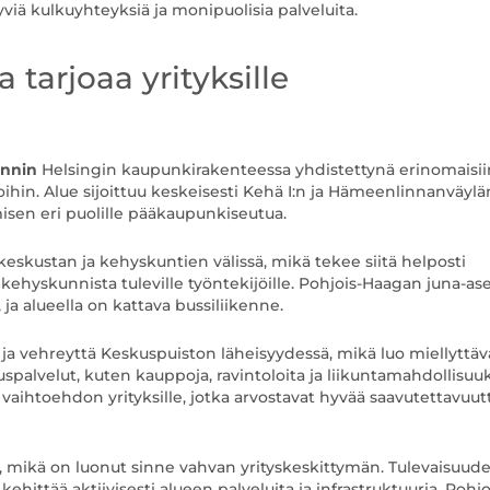
yviä kulkuyhteyksiä ja monipuolisia palveluita.
 tarjoaa yrityksille
innin
Helsingin kaupunkirakenteessa yhdistettynä erinomaisii
soihin. Alue sijoittuu keskeisesti Kehä I:n ja Hämeenlinnanväylä
isen eri puolille pääkaupunkiseutua.
keskustan ja kehyskuntien välissä, mikä tekee siitä helposti
kehyskunnista tuleville työntekijöille. Pohjois-Haagan juna-a
a alueella on kattava bussiliikenne.
 ja vehreyttä Keskuspuiston läheisyydessä, mikä luo miellyttä
spalvelut, kuten kauppoja, ravintoloita ja liikuntamahdollisuuk
aihtoehdon yrityksille, jotka arvostavat hyvää saavutettavuut
siä, mikä on luonut sinne vahvan yrityskeskittymän. Tulevaisuud
hittää aktiivisesti alueen palveluita ja infrastruktuuria. Pohjo