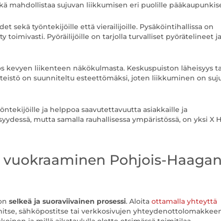
ikä mahdollistaa sujuvan liikkumisen eri puolille pääkaupunkis
 sekä työntekijöille että vierailijoille. Pysäköintihallissa on
 toimivasti. Pyöräilijöille on tarjolla turvalliset pyörätelineet j
s kevyen liikenteen näkökulmasta. Keskuspuiston läheisyys ta
. Kiinteistö on suunniteltu esteettömäksi, joten liikkuminen on suj
tekijöille ja helppoa saavutettavuutta asiakkaille ja
isyydessä, mutta samalla rauhallisessa ympäristössä, on yksi X
an vuokraaminen Pohjois-Haagan
on
selkeä ja suoraviivainen prosessi
. Aloita
ottamalla yhteyttä
itse, sähköpostitse tai verkkosivujen yhteydenottolomakkee