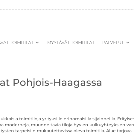
VAT TOIMITILAT
MYYTÄVÄT TOIMITILAT
PALVELUT
lat Pohjois-Haagassa
kaisia toimitiloja yrityksille erinomaisilla sijainneilla. Erityises
joaa moderneja, muunneltavia tiloja hyvien kulkuyhteyksien varr
itysten tarpeisiin mukautettavissa oleva toimitila. Alue tarjoaa