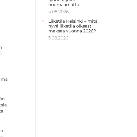
huomaamatta
4.08.2026
Liiketila Helsinki – mitä
hyvä liiketila oikeasti
maksaa vuonna 2026?
3.08.2026
n
n
sema
vän
sia.
ta
en
is-