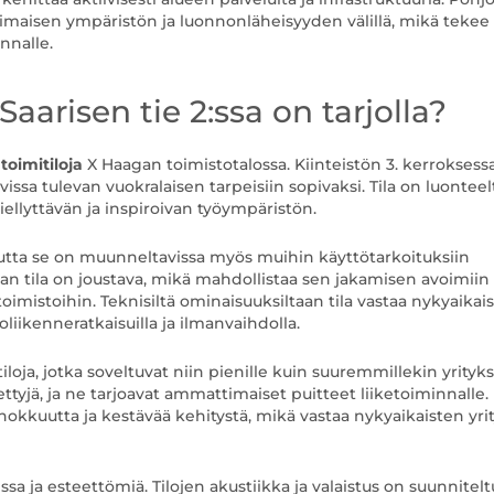
aisen ympäristön ja luonnonläheisyyden välillä, mikä tekee s
nnalle.
 Saarisen tie 2:ssa on tarjolla?
toimitiloja
X Haagan toimistotalossa. Kiinteistön 3. kerroksess
issa tulevan vuokralaisen tarpeisiin sopivaksi. Tila on luontee
ellyttävän ja inspiroivan työympäristön.
mutta se on muunneltavissa myös muihin käyttötarkoituksiin
aan tila on joustava, mikä mahdollistaa sen jakamisen avoimiin
 toimistoihin. Teknisiltä ominaisuuksiltaan tila vastaa nykyaikai
oliikenneratkaisuilla ja ilmanvaihdolla.
iloja, jotka soveltuvat niin pienille kuin suuremmillekin yrityksi
ettyjä, ja ne tarjoavat ammattimaiset puitteet liiketoiminnalle.
hokkuutta ja kestävää kehitystä, mikä vastaa nykyaikaisten yri
issa ja esteettömiä. Tilojen akustiikka ja valaistus on suunnitelt