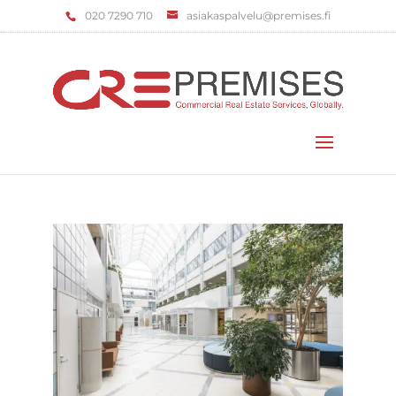
‌020 7290 710
asiakaspalvelu@premises.fi
Valitse sivu