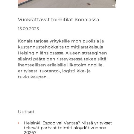
Vuokrattavat toimitilat Konalassa
15.09.2025
Konala tarjoaa yrityksille monipuolisia ja
kustannustehokkaita toimitilaratkaisuja
Helsingin länsiosassa. Alueen strateginen
sijainti pääteiden risteyksessä tekee siitä
ihanteellisen erilaisille liiketoiminnoille,
erityisesti tuotanto-, logistiikka- ja
tukkukaupan...
Uutiset
Helsinki, Espoo vai Vantaa? Missä yritykset
tekevät parhaat toimitilalöydöt vuonna
2026?