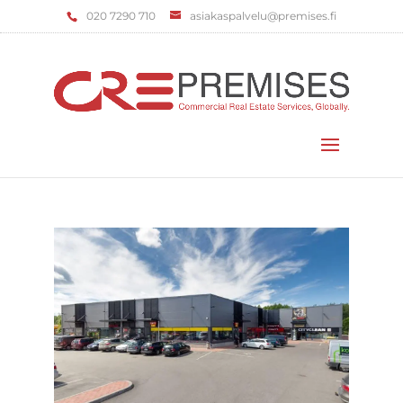
‌020 7290 710
asiakaspalvelu@premises.fi
Valitse sivu